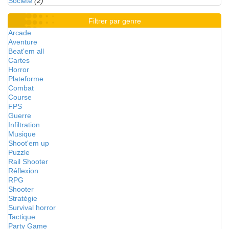
Société
(2)
Filtrer par genre
Arcade
Aventure
Beat'em all
Cartes
Horror
Plateforme
Combat
Course
FPS
Guerre
Infiltration
Musique
Shoot'em up
Puzzle
Rail Shooter
Réflexion
RPG
Shooter
Stratégie
Survival horror
Tactique
Party Game