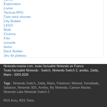
Exploration
Livres
Tactical-RPG
Twin-stick shooter
City Builder
LEGO
Multi
Cinéma
Film
console
Autre
Deck Builder
Jeu de plateau
Nintendo-master.com, toute l'actualité Nintendo en France
Toute l'actualité Nintendo : Switch, Nintendo Switch 2, amiibo, Zelda,
Mario - 2003-2026
Tags :
Nintendo Switch
,
Zelda
,
Mario
,
Pokémon
,
Metroid
,
Xenoblade
,
Splatoon
,
Nintendo 3DS
,
Amiibo
,
My Nintendo
,
Cartoon Master
,
Nintendo Labo
Nintendo Switch 2
RSS Actu
,
RSS Tests