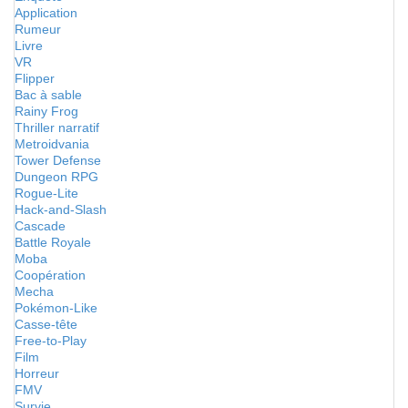
Application
Rumeur
Livre
VR
Flipper
Bac à sable
Rainy Frog
Thriller narratif
Metroidvania
Tower Defense
Dungeon RPG
Rogue-Lite
Hack-and-Slash
Cascade
Battle Royale
Moba
Coopération
Mecha
Pokémon-Like
Casse-tête
Free-to-Play
Film
Horreur
FMV
Survie