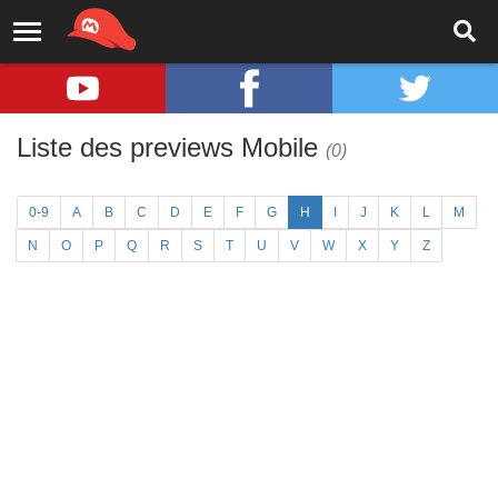
Liste des previews Mobile
(0)
0-9
A
B
C
D
E
F
G
H
I
J
K
L
M
N
O
P
Q
R
S
T
U
V
W
X
Y
Z