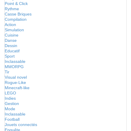
Point & Click
Rythme
Casse Briques
Compilation
Action
Simulation
Cuisine
Danse
Dessin
Educatif
Sport
Inclassable
MMORPG
Tir
Visual novel
Rogue-Like
Minecraft-like
LEGO
Indies
Gestion
Mode
Inclassable
Football
Jouets connectés
Enquête