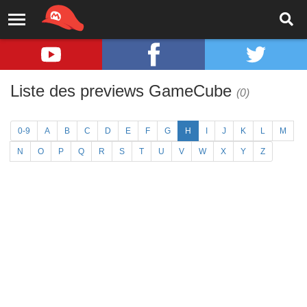
Liste des previews GameCube
(0)
0-9
A
B
C
D
E
F
G
H
I
J
K
L
M
N
O
P
Q
R
S
T
U
V
W
X
Y
Z