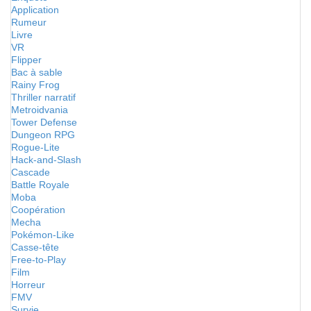
Application
Rumeur
Livre
VR
Flipper
Bac à sable
Rainy Frog
Thriller narratif
Metroidvania
Tower Defense
Dungeon RPG
Rogue-Lite
Hack-and-Slash
Cascade
Battle Royale
Moba
Coopération
Mecha
Pokémon-Like
Casse-tête
Free-to-Play
Film
Horreur
FMV
Survie