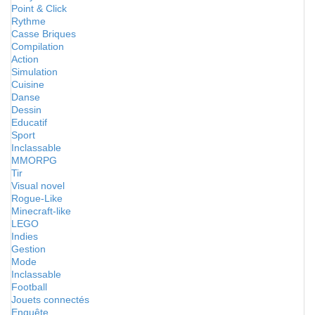
Point & Click
Rythme
Casse Briques
Compilation
Action
Simulation
Cuisine
Danse
Dessin
Educatif
Sport
Inclassable
MMORPG
Tir
Visual novel
Rogue-Like
Minecraft-like
LEGO
Indies
Gestion
Mode
Inclassable
Football
Jouets connectés
Enquête