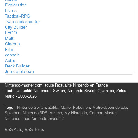
Exploration
Livres
Tactical-RPG
Twin-stick shooter
City Builder
LEGO
Multi
Cinéma
Film
console
Autre
Deck Builder
Jeu de plateau
Nintendo-master.com, toute l'actualité Nintendo en France
Toute l'actualité Nintendo : Switch, Nintendo Switch 2, amiibo, Zelda,
Mario - 2003-2026
Tags :
Nintendo Switch
,
Zelda
,
Mario
,
Pokémon
,
Metroid
,
Xenoblade
,
Splatoon
,
Nintendo 3DS
,
Amiibo
,
My Nintendo
,
Cartoon Master
,
Nintendo Labo
Nintendo Switch 2
RSS Actu
,
RSS Tests