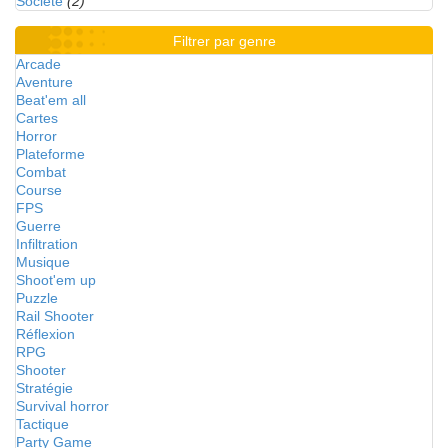
Société
(2)
Filtrer par genre
Arcade
Aventure
Beat'em all
Cartes
Horror
Plateforme
Combat
Course
FPS
Guerre
Infiltration
Musique
Shoot'em up
Puzzle
Rail Shooter
Réflexion
RPG
Shooter
Stratégie
Survival horror
Tactique
Party Game