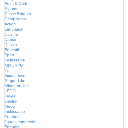
Point & Click
Rythme
Casse Briques
Compilation
Action
Simulation
Cuisine
Danse
Dessin
Educatif
Sport
Inclassable
MMORPG
Tir
Visual novel
Rogue-Like
Minecraft-like
LEGO
Indies
Gestion
Mode
Inclassable
Football
Jouets connectés
Enquête