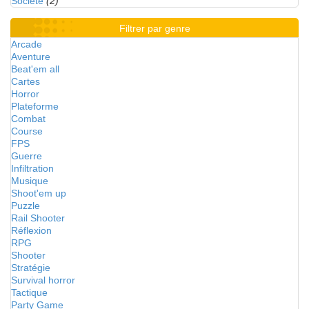
Société
(2)
Filtrer par genre
Arcade
Aventure
Beat'em all
Cartes
Horror
Plateforme
Combat
Course
FPS
Guerre
Infiltration
Musique
Shoot'em up
Puzzle
Rail Shooter
Réflexion
RPG
Shooter
Stratégie
Survival horror
Tactique
Party Game