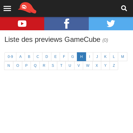
Liste des previews GameCube
(0)
0-9
A
B
C
D
E
F
G
H
I
J
K
L
M
N
O
P
Q
R
S
T
U
V
W
X
Y
Z