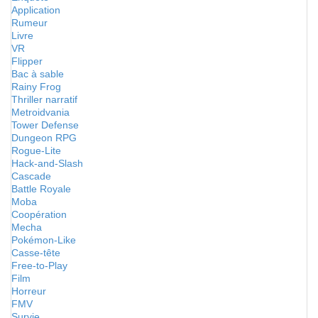
Application
Rumeur
Livre
VR
Flipper
Bac à sable
Rainy Frog
Thriller narratif
Metroidvania
Tower Defense
Dungeon RPG
Rogue-Lite
Hack-and-Slash
Cascade
Battle Royale
Moba
Coopération
Mecha
Pokémon-Like
Casse-tête
Free-to-Play
Film
Horreur
FMV
Survie