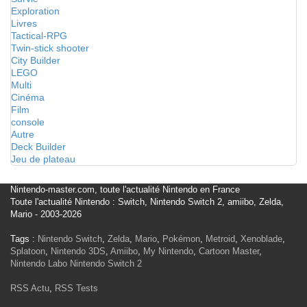
Exploration
Livres
Tactical-RPG
Twin-stick shooter
City Builder
LEGO
Multi
Cinéma
Film
console
Autre
Deck Builder
Jeu de plateau
Nintendo-master.com, toute l'actualité Nintendo en France
Toute l'actualité Nintendo : Switch, Nintendo Switch 2, amiibo, Zelda,
Mario - 2003-2026
Tags :
Nintendo Switch
,
Zelda
,
Mario
,
Pokémon
,
Metroid
,
Xenoblade
,
Splatoon
,
Nintendo 3DS
,
Amiibo
,
My Nintendo
,
Cartoon Master
,
Nintendo Labo
Nintendo Switch 2
RSS Actu
,
RSS Tests