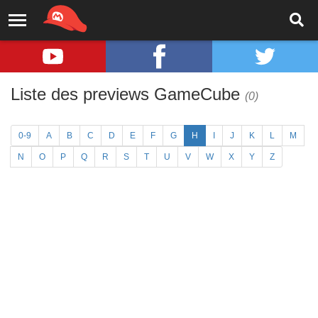
Liste des previews GameCube
(0)
0-9
A
B
C
D
E
F
G
H
I
J
K
L
M
N
O
P
Q
R
S
T
U
V
W
X
Y
Z