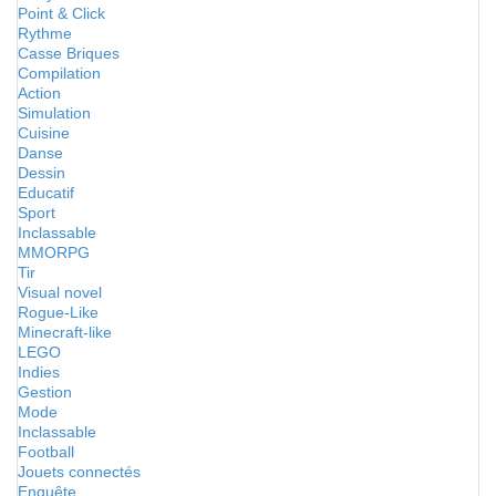
Point & Click
Rythme
Casse Briques
Compilation
Action
Simulation
Cuisine
Danse
Dessin
Educatif
Sport
Inclassable
MMORPG
Tir
Visual novel
Rogue-Like
Minecraft-like
LEGO
Indies
Gestion
Mode
Inclassable
Football
Jouets connectés
Enquête