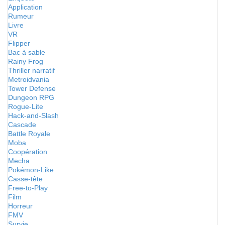
Application
Rumeur
Livre
VR
Flipper
Bac à sable
Rainy Frog
Thriller narratif
Metroidvania
Tower Defense
Dungeon RPG
Rogue-Lite
Hack-and-Slash
Cascade
Battle Royale
Moba
Coopération
Mecha
Pokémon-Like
Casse-tête
Free-to-Play
Film
Horreur
FMV
Survie