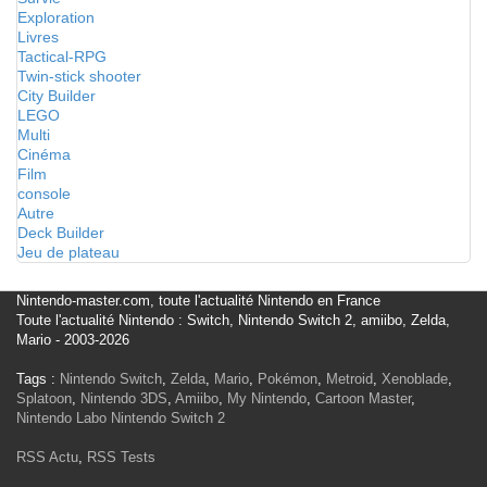
Exploration
Livres
Tactical-RPG
Twin-stick shooter
City Builder
LEGO
Multi
Cinéma
Film
console
Autre
Deck Builder
Jeu de plateau
Nintendo-master.com, toute l'actualité Nintendo en France
Toute l'actualité Nintendo : Switch, Nintendo Switch 2, amiibo, Zelda,
Mario - 2003-2026
Tags :
Nintendo Switch
,
Zelda
,
Mario
,
Pokémon
,
Metroid
,
Xenoblade
,
Splatoon
,
Nintendo 3DS
,
Amiibo
,
My Nintendo
,
Cartoon Master
,
Nintendo Labo
Nintendo Switch 2
RSS Actu
,
RSS Tests