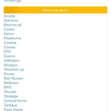
Société
(2)
Filtrer par genre
Arcade
Aventure
Beat'em all
Cartes
Horror
Plateforme
Combat
Course
FPS
Guerre
Infiltration
Musique
Shoot'em up
Puzzle
Rail Shooter
Réflexion
RPG
Shooter
Stratégie
Survival horror
Tactique
Party Game