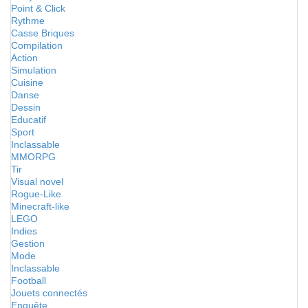
Point & Click
Rythme
Casse Briques
Compilation
Action
Simulation
Cuisine
Danse
Dessin
Educatif
Sport
Inclassable
MMORPG
Tir
Visual novel
Rogue-Like
Minecraft-like
LEGO
Indies
Gestion
Mode
Inclassable
Football
Jouets connectés
Enquête