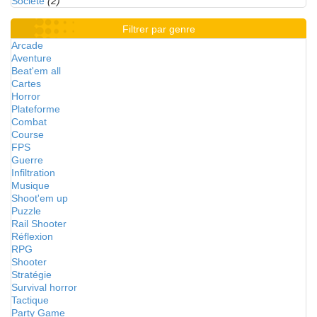
Société
(2)
Filtrer par genre
Arcade
Aventure
Beat'em all
Cartes
Horror
Plateforme
Combat
Course
FPS
Guerre
Infiltration
Musique
Shoot'em up
Puzzle
Rail Shooter
Réflexion
RPG
Shooter
Stratégie
Survival horror
Tactique
Party Game