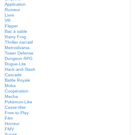
Application
Rumeur
Livre
VR
Flipper
Bac à sable
Rainy Frog
Thriller narratif
Metroidvania
Tower Defense
Dungeon RPG
Rogue-Lite
Hack-and-Slash
Cascade
Battle Royale
Moba
Coopération
Mecha
Pokémon-Like
Casse-tête
Free-to-Play
Film
Horreur
FMV
Survie