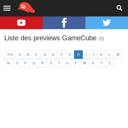
Liste des previews GameCube
(0)
0-9
A
B
C
D
E
F
G
H
I
J
K
L
M
N
O
P
Q
R
S
T
U
V
W
X
Y
Z