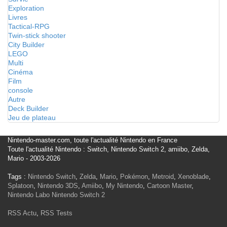
Exploration
Livres
Tactical-RPG
Twin-stick shooter
City Builder
LEGO
Multi
Cinéma
Film
console
Autre
Deck Builder
Jeu de plateau
Nintendo-master.com, toute l'actualité Nintendo en France
Toute l'actualité Nintendo : Switch, Nintendo Switch 2, amiibo, Zelda,
Mario - 2003-2026
Tags :
Nintendo Switch
,
Zelda
,
Mario
,
Pokémon
,
Metroid
,
Xenoblade
,
Splatoon
,
Nintendo 3DS
,
Amiibo
,
My Nintendo
,
Cartoon Master
,
Nintendo Labo
Nintendo Switch 2
RSS Actu
,
RSS Tests