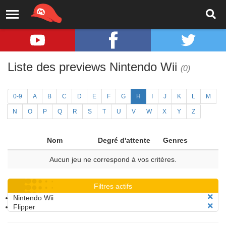
Liste des previews Nintendo Wii
(0)
0-9
A
B
C
D
E
F
G
H
I
J
K
L
M
N
O
P
Q
R
S
T
U
V
W
X
Y
Z
Nom
Degré d'attente
Genres
Aucun jeu ne correspond à vos critères.
Filtres actifs
Nintendo Wii
Flipper