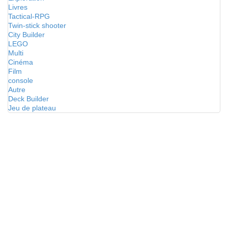
Livres
Tactical-RPG
Twin-stick shooter
City Builder
LEGO
Multi
Cinéma
Film
console
Autre
Deck Builder
Jeu de plateau