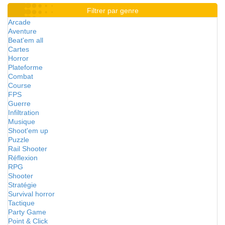
Filtrer par genre
Arcade
Aventure
Beat'em all
Cartes
Horror
Plateforme
Combat
Course
FPS
Guerre
Infiltration
Musique
Shoot'em up
Puzzle
Rail Shooter
Réflexion
RPG
Shooter
Stratégie
Survival horror
Tactique
Party Game
Point & Click