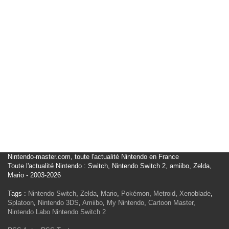
Nintendo-master.com, toute l'actualité Nintendo en France
Toute l'actualité Nintendo : Switch, Nintendo Switch 2, amiibo, Zelda,
Mario - 2003-2026
Tags :
Nintendo Switch
,
Zelda
,
Mario
,
Pokémon
,
Metroid
,
Xenoblade
,
Splatoon
,
Nintendo 3DS
,
Amiibo
,
My Nintendo
,
Cartoon Master
,
Nintendo Labo
Nintendo Switch 2