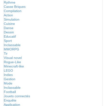
Rythme
Casse Briques
Compilation
Action
Simulation
Cuisine
Danse
Dessin
Educatif
Sport
Inclassable
MMORPG
Tir
Visual novel
Rogue-Like
Minecraft-like
LEGO
Indies
Gestion
Mode
Inclassable
Football
Jouets connectés
Enquête
Application