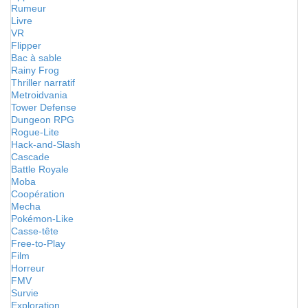
Rumeur
Livre
VR
Flipper
Bac à sable
Rainy Frog
Thriller narratif
Metroidvania
Tower Defense
Dungeon RPG
Rogue-Lite
Hack-and-Slash
Cascade
Battle Royale
Moba
Coopération
Mecha
Pokémon-Like
Casse-tête
Free-to-Play
Film
Horreur
FMV
Survie
Exploration