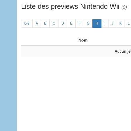
Liste des previews Nintendo Wii
(0)
0-9
A
B
C
D
E
F
G
H
I
J
K
L
Nom
Aucun je