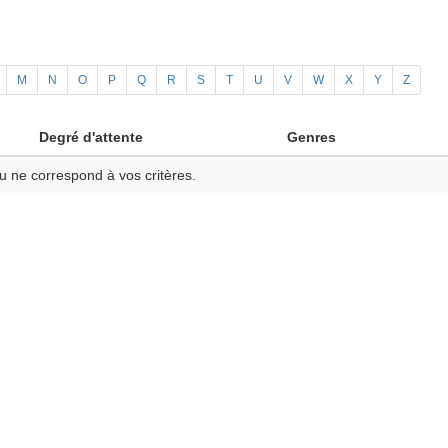
M
N
O
P
Q
R
S
T
U
V
W
X
Y
Z
Degré d'attente
Genres
u ne correspond à vos critères.