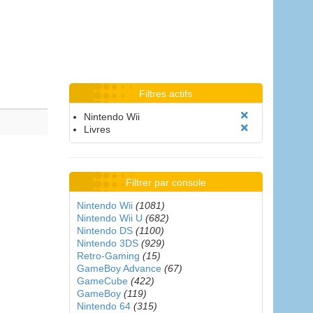
Filtres actifs
Nintendo Wii
Livres
Filtrer par console
Nintendo Wii
(1081)
Nintendo Wii U
(682)
Nintendo DS
(1100)
Nintendo 3DS
(929)
Retro-Gaming
(15)
GameBoy Advance
(67)
GameCube
(422)
GameBoy
(119)
Nintendo 64
(315)