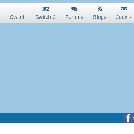
s
Switch
Switch 2
Forums
Blogs
Jeux