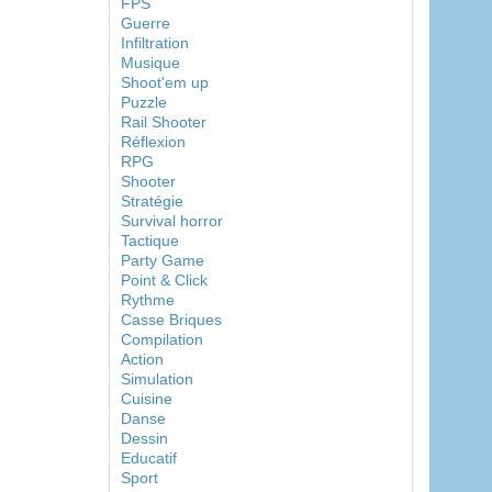
FPS
Guerre
Infiltration
Musique
Shoot'em up
Puzzle
Rail Shooter
Réflexion
RPG
Shooter
Stratégie
Survival horror
Tactique
Party Game
Point & Click
Rythme
Casse Briques
Compilation
Action
Simulation
Cuisine
Danse
Dessin
Educatif
Sport