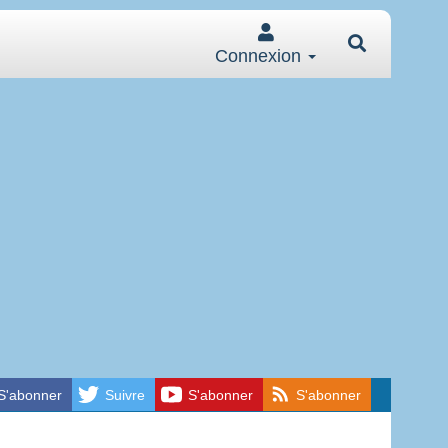
Connexion
S'abonner
Suivre
S'abonner
S'abonner