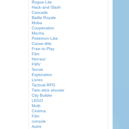
Rogue-Lite
Hack-and-Slash
Cascade
Battle Royale
Moba
Coopération
Mecha
Pokémon-Like
Casse-tête
Free-to-Play
Film
Horreur
FMV
Survie
Exploration
Livres
Tactical-RPG
Twin-stick shooter
City Builder
LEGO
Multi
Cinéma
Film
console
Autre