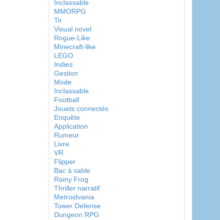
Inclassable
MMORPG
Tir
Visual novel
Rogue-Like
Minecraft-like
LEGO
Indies
Gestion
Mode
Inclassable
Football
Jouets connectés
Enquête
Application
Rumeur
Livre
VR
Flipper
Bac à sable
Rainy Frog
Thriller narratif
Metroidvania
Tower Defense
Dungeon RPG