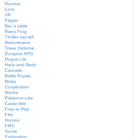
Rumeur
Livre
VR
Flipper
Bac à sable
Rainy Frog
Thriller narratif
Metroidvania
Tower Defense
Dungeon RPG
Rogue-Lite
Hack-and-Slash
Cascade
Battle Royale
Moba
Coopération
Mecha
Pokémon-Like
Casse-tête
Free-to-Play
Film
Horreur
FMV
Survie
Exploration