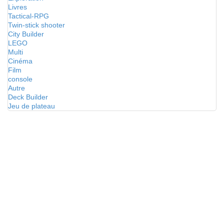
Livres
Tactical-RPG
Twin-stick shooter
City Builder
LEGO
Multi
Cinéma
Film
console
Autre
Deck Builder
Jeu de plateau