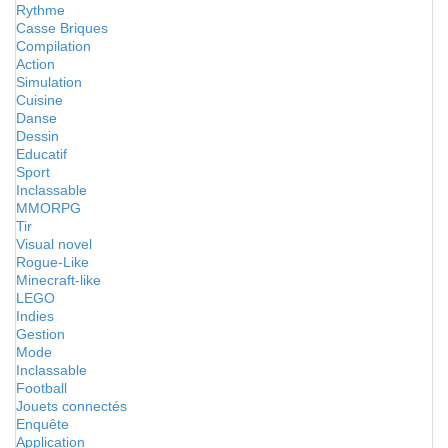
Rythme
Casse Briques
Compilation
Action
Simulation
Cuisine
Danse
Dessin
Educatif
Sport
Inclassable
MMORPG
Tir
Visual novel
Rogue-Like
Minecraft-like
LEGO
Indies
Gestion
Mode
Inclassable
Football
Jouets connectés
Enquête
Application