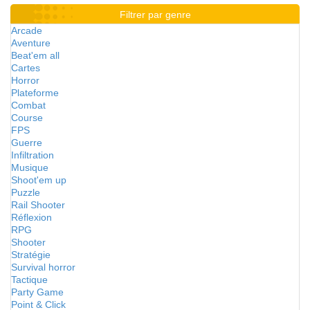
Filtrer par genre
Arcade
Aventure
Beat'em all
Cartes
Horror
Plateforme
Combat
Course
FPS
Guerre
Infiltration
Musique
Shoot'em up
Puzzle
Rail Shooter
Réflexion
RPG
Shooter
Stratégie
Survival horror
Tactique
Party Game
Point & Click