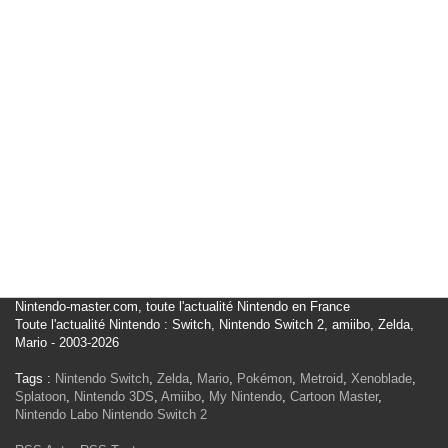
Nintendo-master.com, toute l'actualité Nintendo en France
Toute l'actualité Nintendo : Switch, Nintendo Switch 2, amiibo, Zelda,
Mario - 2003-2026
Tags :
Nintendo Switch
,
Zelda
,
Mario
,
Pokémon
,
Metroid
,
Xenoblade
,
Splatoon
,
Nintendo 3DS
,
Amiibo
,
My Nintendo
,
Cartoon Master
,
Nintendo Labo
Nintendo Switch 2