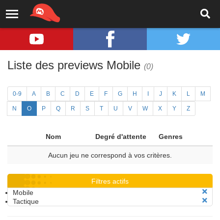
Liste des previews Mobile
(0)
0-9
A
B
C
D
E
F
G
H
I
J
K
L
M
N
O
P
Q
R
S
T
U
V
W
X
Y
Z
Nom
Degré d'attente
Genres
Aucun jeu ne correspond à vos critères.
Filtres actifs
Mobile
Tactique