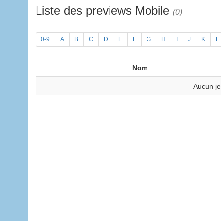
Liste des previews Mobile
(0)
0-9
A
B
C
D
E
F
G
H
I
J
K
L
Nom
Aucun je