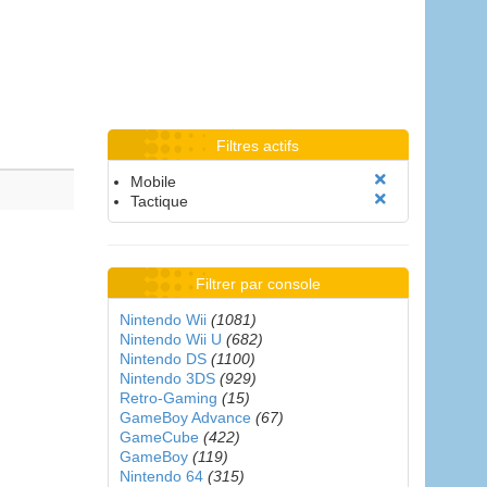
Filtres actifs
Mobile
Tactique
Filtrer par console
Nintendo Wii
(1081)
Nintendo Wii U
(682)
Nintendo DS
(1100)
Nintendo 3DS
(929)
Retro-Gaming
(15)
GameBoy Advance
(67)
GameCube
(422)
GameBoy
(119)
Nintendo 64
(315)