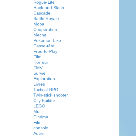
Rogue-Lite
Hack-and-Slash
Cascade
Battle Royale
Moba
Coopération
Mecha
Pokémon-Like
Casse-tête
Free-to-Play
Film
Horreur
FMV
Survie
Exploration
Livres
Tactical-RPG
Twin-stick shooter
City Builder
LEGO
Multi
Cinéma
Film
console
Autre