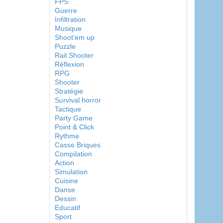
FPS
Guerre
Infiltration
Musique
Shoot'em up
Puzzle
Rail Shooter
Réflexion
RPG
Shooter
Stratégie
Survival horror
Tactique
Party Game
Point & Click
Rythme
Casse Briques
Compilation
Action
Simulation
Cuisine
Danse
Dessin
Educatif
Sport