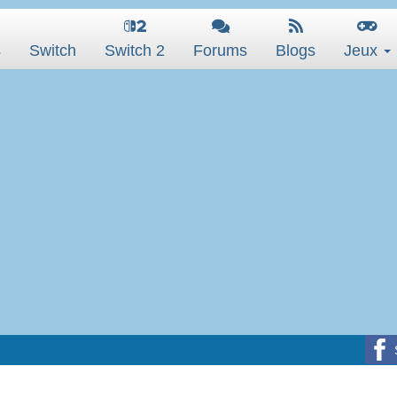
s
Switch
Switch 2
Forums
Blogs
Jeux