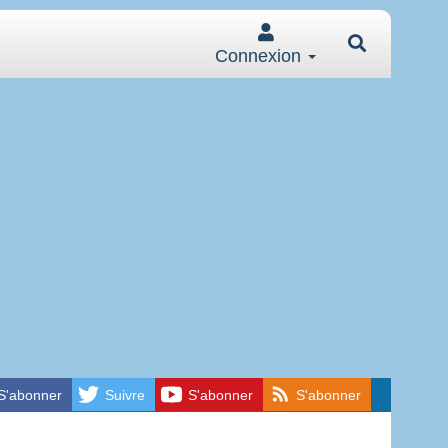
Connexion
S'abonner
Suivre
S'abonner
S'abonner