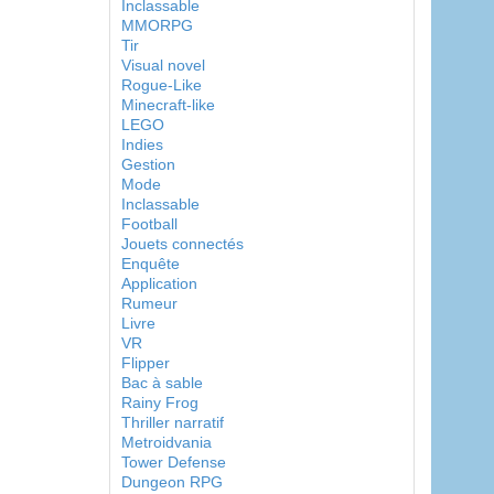
Inclassable
MMORPG
Tir
Visual novel
Rogue-Like
Minecraft-like
LEGO
Indies
Gestion
Mode
Inclassable
Football
Jouets connectés
Enquête
Application
Rumeur
Livre
VR
Flipper
Bac à sable
Rainy Frog
Thriller narratif
Metroidvania
Tower Defense
Dungeon RPG