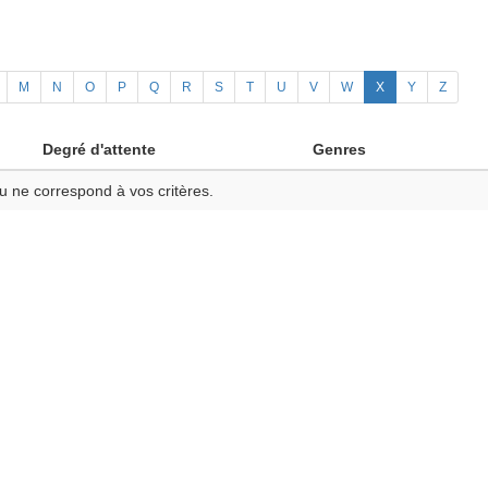
M
N
O
P
Q
R
S
T
U
V
W
X
Y
Z
Degré d'attente
Genres
u ne correspond à vos critères.