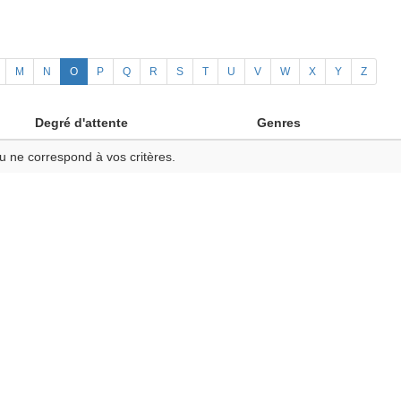
M
N
O
P
Q
R
S
T
U
V
W
X
Y
Z
Degré d'attente
Genres
u ne correspond à vos critères.