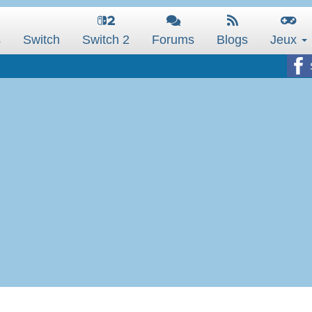
s
Switch
Switch 2
Forums
Blogs
Jeux