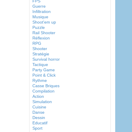
FPS
Guerre
Infiltration
Musique
Shoot'em up
Puzzle
Rail Shooter
Réflexion
RPG
Shooter
Stratégie
Survival horror
Tactique
Party Game
Point & Click
Rythme
Casse Briques
Compilation
Action
Simulation
Cuisine
Danse
Dessin
Educatif
Sport