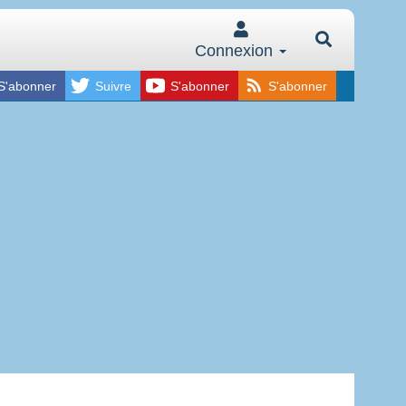
Connexion
S'abonner
Suivre
S'abonner
S'abonner