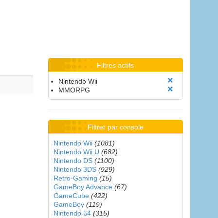
Filtres actifs
Nintendo Wii
MMORPG
Filtrer par console
Nintendo Wii
(1081)
Nintendo Wii U
(682)
Nintendo DS
(1100)
Nintendo 3DS
(929)
Retro-Gaming
(15)
GameBoy Advance
(67)
GameCube
(422)
GameBoy
(119)
Nintendo 64
(315)