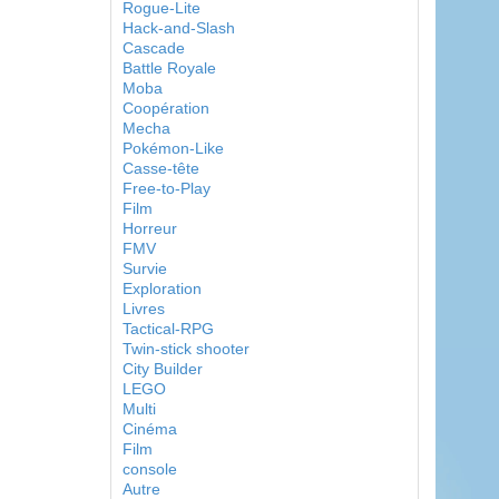
Rogue-Lite
Hack-and-Slash
Cascade
Battle Royale
Moba
Coopération
Mecha
Pokémon-Like
Casse-tête
Free-to-Play
Film
Horreur
FMV
Survie
Exploration
Livres
Tactical-RPG
Twin-stick shooter
City Builder
LEGO
Multi
Cinéma
Film
console
Autre