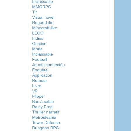
Inclassable
MMORPG
Tir
Visual novel
Rogue-Like
Minecraft-like
LEGO
Indies
Gestion
Mode
Inclassable
Football
Jouets connectés
Enquête
Application
Rumeur
Livre
VR
Flipper
Bac à sable
Rainy Frog
Thriller narratif
Metroidvania
Tower Defense
Dungeon RPG