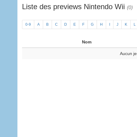
Liste des previews Nintendo Wii
(0)
0-9
A
B
C
D
E
F
G
H
I
J
K
L
Nom
Aucun je