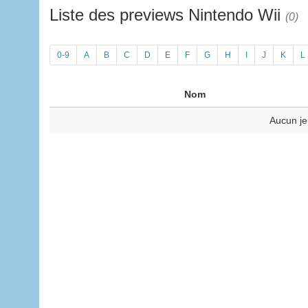
Liste des previews Nintendo Wii
(0)
0-9
A
B
C
D
E
F
G
H
I
J
K
L
Nom
Aucun je