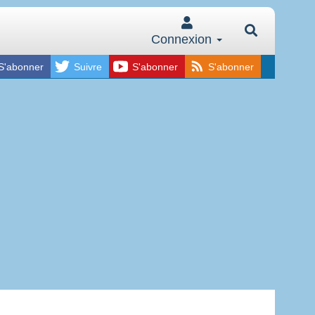
Connexion
S'abonner
Suivre
S'abonner
S'abonner