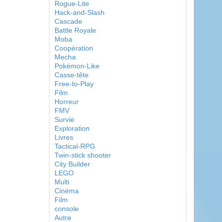
Rogue-Lite
Hack-and-Slash
Cascade
Battle Royale
Moba
Coopération
Mecha
Pokémon-Like
Casse-tête
Free-to-Play
Film
Horreur
FMV
Survie
Exploration
Livres
Tactical-RPG
Twin-stick shooter
City Builder
LEGO
Multi
Cinéma
Film
console
Autre