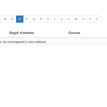
M
N
O
P
Q
R
S
T
U
V
W
X
Y
Z
Degré d'attente
Genres
u ne correspond à vos critères.