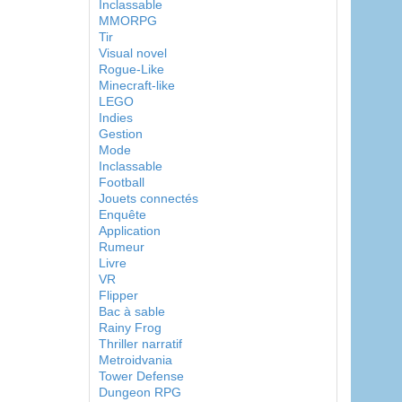
Inclassable
MMORPG
Tir
Visual novel
Rogue-Like
Minecraft-like
LEGO
Indies
Gestion
Mode
Inclassable
Football
Jouets connectés
Enquête
Application
Rumeur
Livre
VR
Flipper
Bac à sable
Rainy Frog
Thriller narratif
Metroidvania
Tower Defense
Dungeon RPG