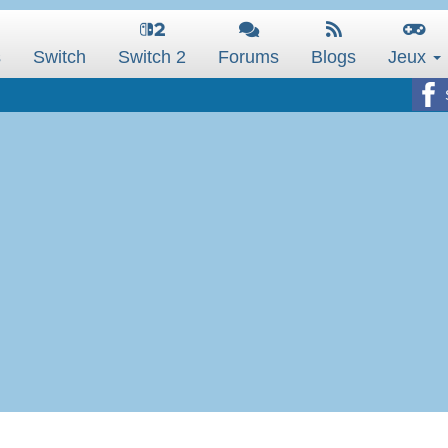
s
Switch
Switch 2
Forums
Blogs
Jeux