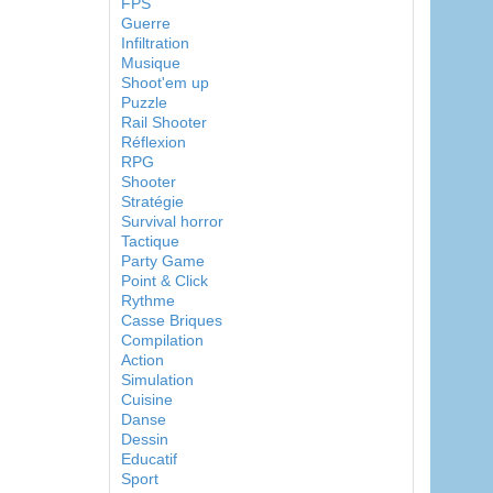
FPS
Guerre
Infiltration
Musique
Shoot'em up
Puzzle
Rail Shooter
Réflexion
RPG
Shooter
Stratégie
Survival horror
Tactique
Party Game
Point & Click
Rythme
Casse Briques
Compilation
Action
Simulation
Cuisine
Danse
Dessin
Educatif
Sport