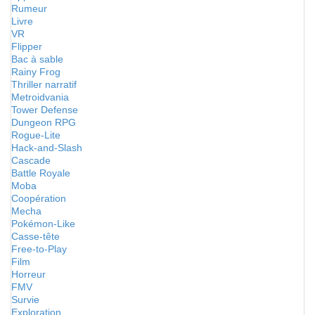
Rumeur
Livre
VR
Flipper
Bac à sable
Rainy Frog
Thriller narratif
Metroidvania
Tower Defense
Dungeon RPG
Rogue-Lite
Hack-and-Slash
Cascade
Battle Royale
Moba
Coopération
Mecha
Pokémon-Like
Casse-tête
Free-to-Play
Film
Horreur
FMV
Survie
Exploration