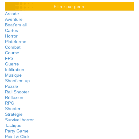
Filtrer par genre
Arcade
Aventure
Beat'em all
Cartes
Horror
Plateforme
Combat
Course
FPS
Guerre
Infiltration
Musique
Shoot'em up
Puzzle
Rail Shooter
Réflexion
RPG
Shooter
Stratégie
Survival horror
Tactique
Party Game
Point & Click