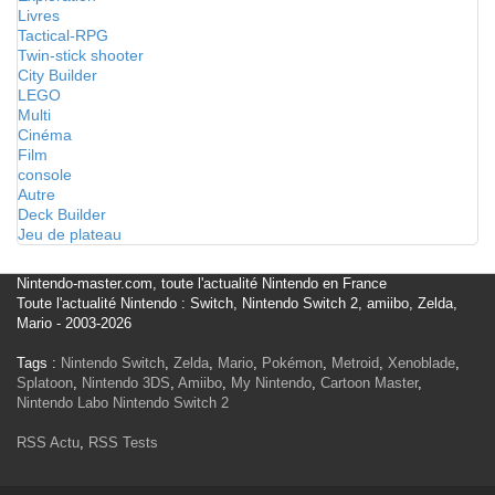
Livres
Tactical-RPG
Twin-stick shooter
City Builder
LEGO
Multi
Cinéma
Film
console
Autre
Deck Builder
Jeu de plateau
Nintendo-master.com, toute l'actualité Nintendo en France
Toute l'actualité Nintendo : Switch, Nintendo Switch 2, amiibo, Zelda,
Mario - 2003-2026
Tags :
Nintendo Switch
,
Zelda
,
Mario
,
Pokémon
,
Metroid
,
Xenoblade
,
Splatoon
,
Nintendo 3DS
,
Amiibo
,
My Nintendo
,
Cartoon Master
,
Nintendo Labo
Nintendo Switch 2
RSS Actu
,
RSS Tests