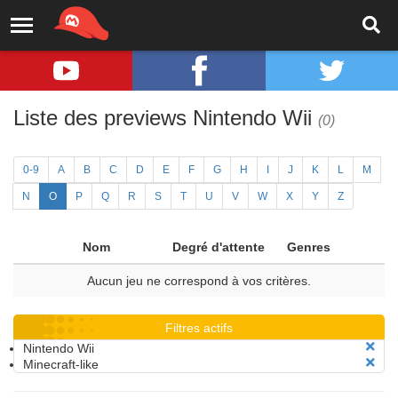
Liste des previews Nintendo Wii
(0)
0-9
A
B
C
D
E
F
G
H
I
J
K
L
M
N
O
P
Q
R
S
T
U
V
W
X
Y
Z
Nom
Degré d'attente
Genres
Aucun jeu ne correspond à vos critères.
Filtres actifs
Nintendo Wii
Minecraft-like