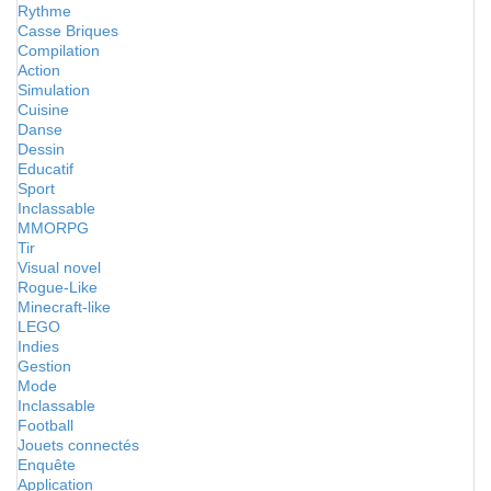
Rythme
Casse Briques
Compilation
Action
Simulation
Cuisine
Danse
Dessin
Educatif
Sport
Inclassable
MMORPG
Tir
Visual novel
Rogue-Like
Minecraft-like
LEGO
Indies
Gestion
Mode
Inclassable
Football
Jouets connectés
Enquête
Application