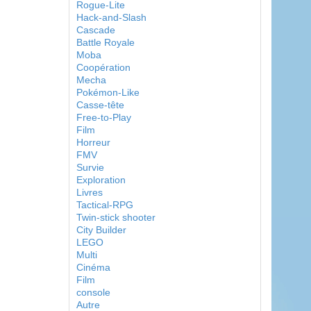
Rogue-Lite
Hack-and-Slash
Cascade
Battle Royale
Moba
Coopération
Mecha
Pokémon-Like
Casse-tête
Free-to-Play
Film
Horreur
FMV
Survie
Exploration
Livres
Tactical-RPG
Twin-stick shooter
City Builder
LEGO
Multi
Cinéma
Film
console
Autre