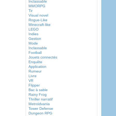
Inclassable
MMORPG
Tir
Visual novel
Rogue-Like
Minecraft-like
LEGO
Indies
Gestion
Mode
Inclassable
Football
Jouets connectés
Enquête
Application
Rumeur
Livre
VR
Flipper
Bac à sable
Rainy Frog
Thriller narratif
Metroidvania
Tower Defense
Dungeon RPG