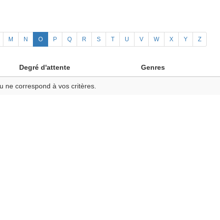
M
N
O
P
Q
R
S
T
U
V
W
X
Y
Z
Degré d'attente
Genres
u ne correspond à vos critères.