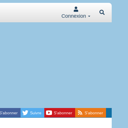
Connexion
S'abonner
Suivre
S'abonner
S'abonner