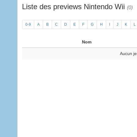
Liste des previews Nintendo Wii
(0)
0-9
A
B
C
D
E
F
G
H
I
J
K
L
Nom
Aucun je