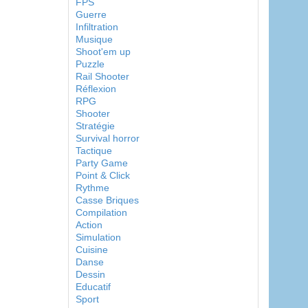
FPS
Guerre
Infiltration
Musique
Shoot'em up
Puzzle
Rail Shooter
Réflexion
RPG
Shooter
Stratégie
Survival horror
Tactique
Party Game
Point & Click
Rythme
Casse Briques
Compilation
Action
Simulation
Cuisine
Danse
Dessin
Educatif
Sport