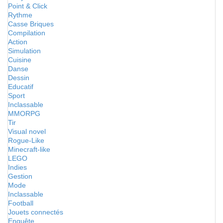
Point & Click
Rythme
Casse Briques
Compilation
Action
Simulation
Cuisine
Danse
Dessin
Educatif
Sport
Inclassable
MMORPG
Tir
Visual novel
Rogue-Like
Minecraft-like
LEGO
Indies
Gestion
Mode
Inclassable
Football
Jouets connectés
Enquête