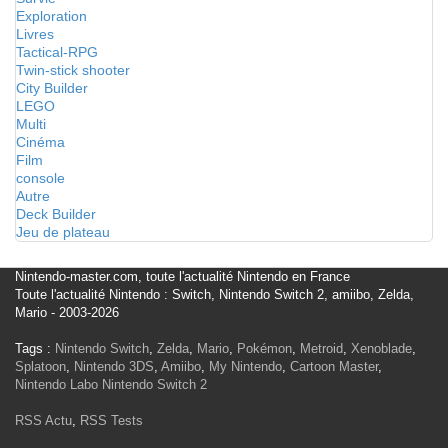
Exploration
Livres
Tactical-RPG
Twin-stick shooter
City Builder
LEGO
Multi
Cinéma
Film
console
Autre
Deck Builder
Jeu de plateau
Nintendo-master.com, toute l'actualité Nintendo en France
Toute l'actualité Nintendo : Switch, Nintendo Switch 2, amiibo, Zelda,
Mario - 2003-2026
Tags :
Nintendo Switch
,
Zelda
,
Mario
,
Pokémon
,
Metroid
,
Xenoblade
,
Splatoon
,
Nintendo 3DS
,
Amiibo
,
My Nintendo
,
Cartoon Master
,
Nintendo Labo
Nintendo Switch 2
RSS Actu
,
RSS Tests