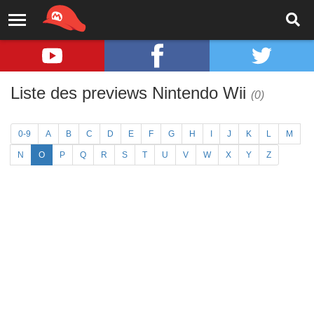
Liste des previews Nintendo Wii
(0)
0-9
A
B
C
D
E
F
G
H
I
J
K
L
M
N
O
P
Q
R
S
T
U
V
W
X
Y
Z