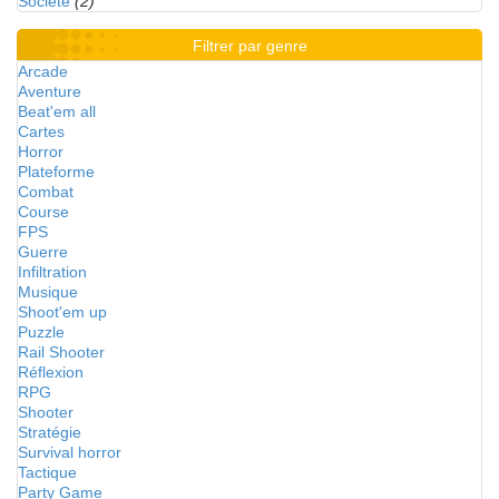
Société
(2)
Filtrer par genre
Arcade
Aventure
Beat'em all
Cartes
Horror
Plateforme
Combat
Course
FPS
Guerre
Infiltration
Musique
Shoot'em up
Puzzle
Rail Shooter
Réflexion
RPG
Shooter
Stratégie
Survival horror
Tactique
Party Game