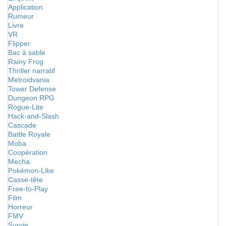
Application
Rumeur
Livre
VR
Flipper
Bac à sable
Rainy Frog
Thriller narratif
Metroidvania
Tower Defense
Dungeon RPG
Rogue-Lite
Hack-and-Slash
Cascade
Battle Royale
Moba
Coopération
Mecha
Pokémon-Like
Casse-tête
Free-to-Play
Film
Horreur
FMV
Survie