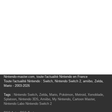
Nintendo-master.com, toute l'actualité Nintendo en France
Toute l'actualité Nintendo : Switch, Nintendo Switch 2, amiibo, Zelda,
Mario - 2003-2026
Tags :
Nintendo Switch
,
Zelda
,
Mario
,
Pokémon
,
Metroid
,
Xenoblade
,
Splatoon
,
Nintendo 3DS
,
Amiibo
,
My Nintendo
,
Cartoon Master
,
Nintendo Labo
Nintendo Switch 2