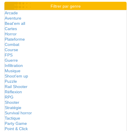
Filtrer par genre
Arcade
Aventure
Beat'em all
Cartes
Horror
Plateforme
Combat
Course
FPS
Guerre
Infiltration
Musique
Shoot'em up
Puzzle
Rail Shooter
Réflexion
RPG
Shooter
Stratégie
Survival horror
Tactique
Party Game
Point & Click