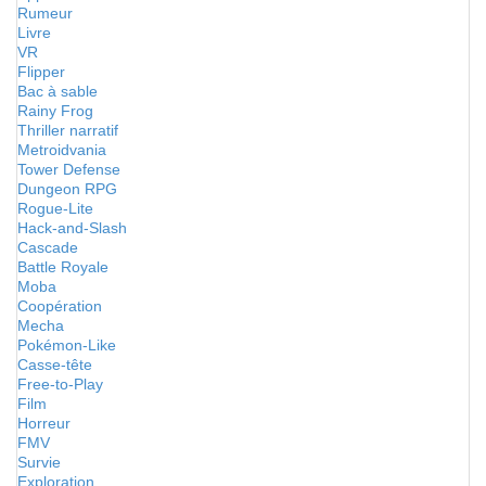
Rumeur
Livre
VR
Flipper
Bac à sable
Rainy Frog
Thriller narratif
Metroidvania
Tower Defense
Dungeon RPG
Rogue-Lite
Hack-and-Slash
Cascade
Battle Royale
Moba
Coopération
Mecha
Pokémon-Like
Casse-tête
Free-to-Play
Film
Horreur
FMV
Survie
Exploration