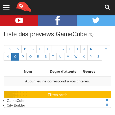
Liste des previews GameCube
(0)
0-9
A
B
C
D
E
F
G
H
I
J
K
L
M
N
O
P
Q
R
S
T
U
V
W
X
Y
Z
Nom
Degré d'attente
Genres
Aucun jeu ne correspond à vos critères.
Filtres actifs
GameCube
City Builder