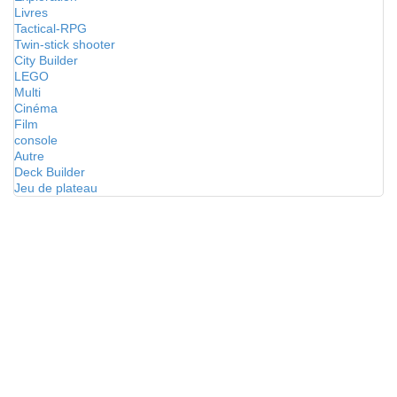
Livres
Tactical-RPG
Twin-stick shooter
City Builder
LEGO
Multi
Cinéma
Film
console
Autre
Deck Builder
Jeu de plateau