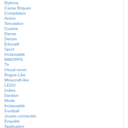
Rythme
Casse Briques
Compilation
Action
Simulation
Cuisine
Danse
Dessin
Educatif
Sport
Inclassable
MMORPG
Tir
Visual novel
Rogue-Like
Minecraft-like
LEGO
Indies
Gestion
Mode
Inclassable
Football
Jouets connectés
Enquête
Application