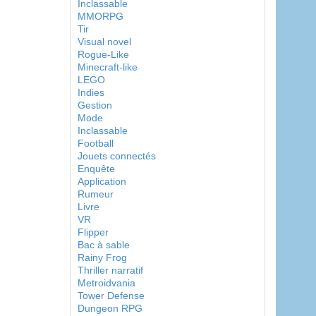
Inclassable
MMORPG
Tir
Visual novel
Rogue-Like
Minecraft-like
LEGO
Indies
Gestion
Mode
Inclassable
Football
Jouets connectés
Enquête
Application
Rumeur
Livre
VR
Flipper
Bac à sable
Rainy Frog
Thriller narratif
Metroidvania
Tower Defense
Dungeon RPG