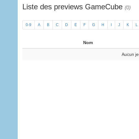
Liste des previews GameCube
(0)
0-9
A
B
C
D
E
F
G
H
I
J
K
L
Nom
Aucun je