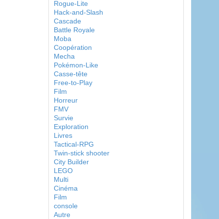
Rogue-Lite
Hack-and-Slash
Cascade
Battle Royale
Moba
Coopération
Mecha
Pokémon-Like
Casse-tête
Free-to-Play
Film
Horreur
FMV
Survie
Exploration
Livres
Tactical-RPG
Twin-stick shooter
City Builder
LEGO
Multi
Cinéma
Film
console
Autre