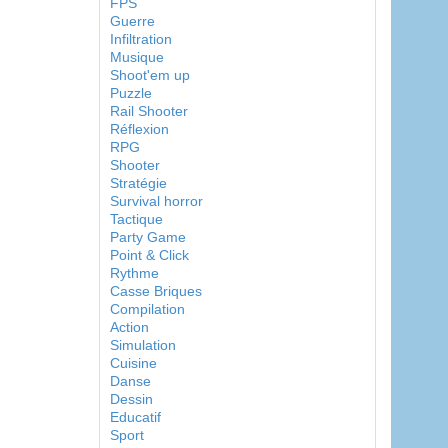
FPS
Guerre
Infiltration
Musique
Shoot'em up
Puzzle
Rail Shooter
Réflexion
RPG
Shooter
Stratégie
Survival horror
Tactique
Party Game
Point & Click
Rythme
Casse Briques
Compilation
Action
Simulation
Cuisine
Danse
Dessin
Educatif
Sport