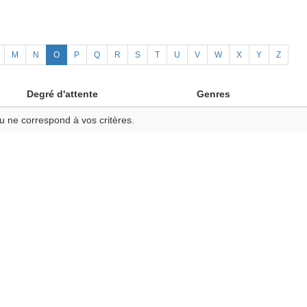
M
N
O
P
Q
R
S
T
U
V
W
X
Y
Z
Degré d'attente
Genres
u ne correspond à vos critères.