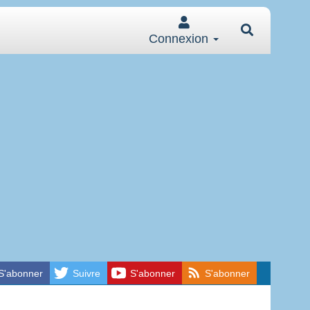
Connexion
S'abonner
Suivre
S'abonner
S'abonner