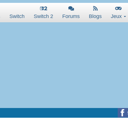
s
Switch
Switch 2
Forums
Blogs
Jeux