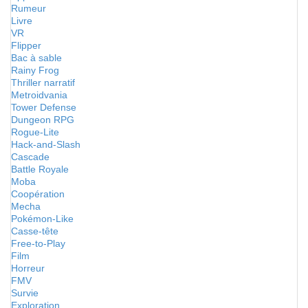
Rumeur
Livre
VR
Flipper
Bac à sable
Rainy Frog
Thriller narratif
Metroidvania
Tower Defense
Dungeon RPG
Rogue-Lite
Hack-and-Slash
Cascade
Battle Royale
Moba
Coopération
Mecha
Pokémon-Like
Casse-tête
Free-to-Play
Film
Horreur
FMV
Survie
Exploration