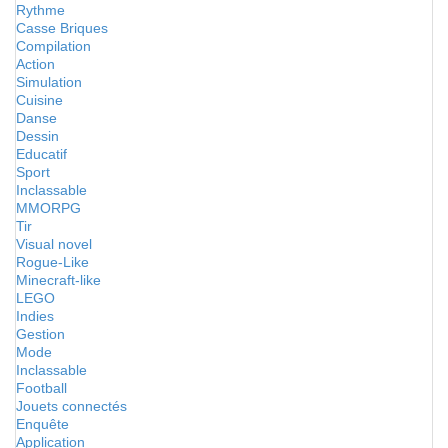
Rythme
Casse Briques
Compilation
Action
Simulation
Cuisine
Danse
Dessin
Educatif
Sport
Inclassable
MMORPG
Tir
Visual novel
Rogue-Like
Minecraft-like
LEGO
Indies
Gestion
Mode
Inclassable
Football
Jouets connectés
Enquête
Application