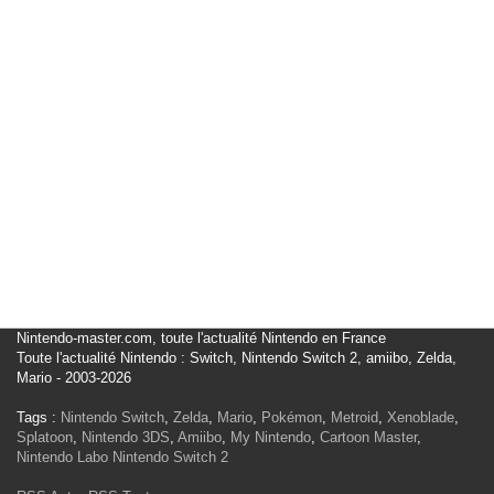
Nintendo-master.com, toute l'actualité Nintendo en France
Toute l'actualité Nintendo : Switch, Nintendo Switch 2, amiibo, Zelda,
Mario - 2003-2026
Tags :
Nintendo Switch
,
Zelda
,
Mario
,
Pokémon
,
Metroid
,
Xenoblade
,
Splatoon
,
Nintendo 3DS
,
Amiibo
,
My Nintendo
,
Cartoon Master
,
Nintendo Labo
Nintendo Switch 2