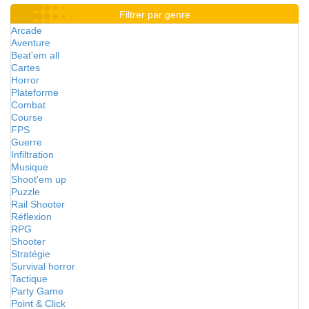
Filtrer par genre
Arcade
Aventure
Beat'em all
Cartes
Horror
Plateforme
Combat
Course
FPS
Guerre
Infiltration
Musique
Shoot'em up
Puzzle
Rail Shooter
Réflexion
RPG
Shooter
Stratégie
Survival horror
Tactique
Party Game
Point & Click