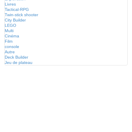
Livres
Tactical-RPG
Twin-stick shooter
City Builder
LEGO
Multi
Cinéma
Film
console
Autre
Deck Builder
Jeu de plateau