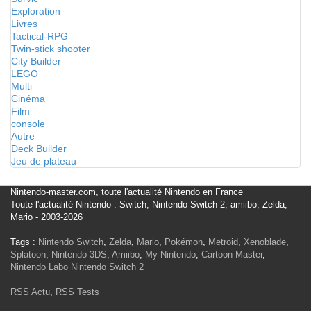
Exploration
Livres
Tactical-RPG
Twin-stick shooter
City Builder
LEGO
Multi
Cinéma
Film
console
Autre
Deck Builder
Jeu de plateau
Nintendo-master.com, toute l'actualité Nintendo en France
Toute l'actualité Nintendo : Switch, Nintendo Switch 2, amiibo, Zelda,
Mario - 2003-2026
Tags :
Nintendo Switch
,
Zelda
,
Mario
,
Pokémon
,
Metroid
,
Xenoblade
,
Splatoon
,
Nintendo 3DS
,
Amiibo
,
My Nintendo
,
Cartoon Master
,
Nintendo Labo
Nintendo Switch 2
RSS Actu
,
RSS Tests