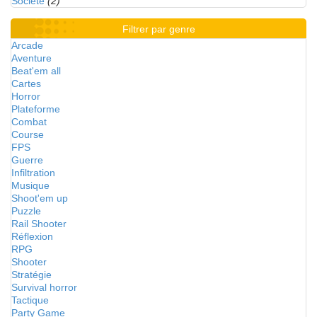
Société
(2)
Filtrer par genre
Arcade
Aventure
Beat'em all
Cartes
Horror
Plateforme
Combat
Course
FPS
Guerre
Infiltration
Musique
Shoot'em up
Puzzle
Rail Shooter
Réflexion
RPG
Shooter
Stratégie
Survival horror
Tactique
Party Game