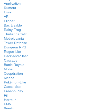
Application
Rumeur
Livre
VR
Flipper
Bac à sable
Rainy Frog
Thriller narratif
Metroidvania
Tower Defense
Dungeon RPG
Rogue-Lite
Hack-and-Slash
Cascade
Battle Royale
Moba
Coopération
Mecha
Pokémon-Like
Casse-tête
Free-to-Play
Film
Horreur
FMV
Survie