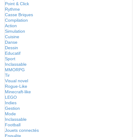
Point & Click
Rythme
Casse Briques
Compilation
Action
Simulation
Cuisine
Danse
Dessin
Educatif
Sport
Inclassable
MMORPG
Tir
Visual novel
Rogue-Like
Minecraft-like
LEGO
Indies
Gestion
Mode
Inclassable
Football
Jouets connectés
Enquête