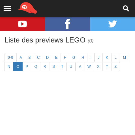
Liste des previews LEGO
(0)
0-9
A
B
C
D
E
F
G
H
I
J
K
L
M
N
O
P
Q
R
S
T
U
V
W
X
Y
Z