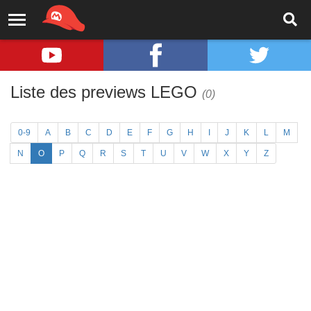
Liste des previews LEGO
(0)
0-9
A
B
C
D
E
F
G
H
I
J
K
L
M
N
O
P
Q
R
S
T
U
V
W
X
Y
Z