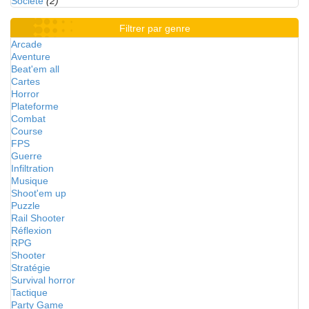
Société
(2)
Filtrer par genre
Arcade
Aventure
Beat'em all
Cartes
Horror
Plateforme
Combat
Course
FPS
Guerre
Infiltration
Musique
Shoot'em up
Puzzle
Rail Shooter
Réflexion
RPG
Shooter
Stratégie
Survival horror
Tactique
Party Game