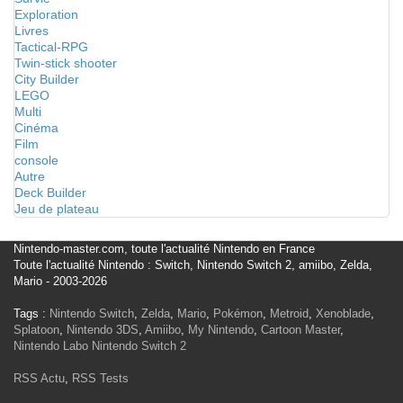
Exploration
Livres
Tactical-RPG
Twin-stick shooter
City Builder
LEGO
Multi
Cinéma
Film
console
Autre
Deck Builder
Jeu de plateau
Nintendo-master.com, toute l'actualité Nintendo en France
Toute l'actualité Nintendo : Switch, Nintendo Switch 2, amiibo, Zelda,
Mario - 2003-2026
Tags :
Nintendo Switch
,
Zelda
,
Mario
,
Pokémon
,
Metroid
,
Xenoblade
,
Splatoon
,
Nintendo 3DS
,
Amiibo
,
My Nintendo
,
Cartoon Master
,
Nintendo Labo
Nintendo Switch 2
RSS Actu
,
RSS Tests