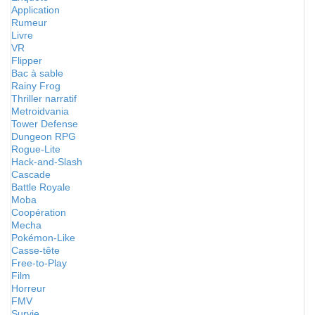
Application
Rumeur
Livre
VR
Flipper
Bac à sable
Rainy Frog
Thriller narratif
Metroidvania
Tower Defense
Dungeon RPG
Rogue-Lite
Hack-and-Slash
Cascade
Battle Royale
Moba
Coopération
Mecha
Pokémon-Like
Casse-tête
Free-to-Play
Film
Horreur
FMV
Survie