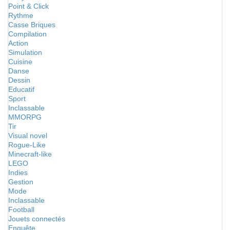
Point & Click
Rythme
Casse Briques
Compilation
Action
Simulation
Cuisine
Danse
Dessin
Educatif
Sport
Inclassable
MMORPG
Tir
Visual novel
Rogue-Like
Minecraft-like
LEGO
Indies
Gestion
Mode
Inclassable
Football
Jouets connectés
Enquête