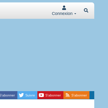
Connexion
S'abonner
Suivre
S'abonner
S'abonner