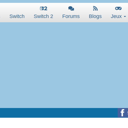
s
Switch
Switch 2
Forums
Blogs
Jeux