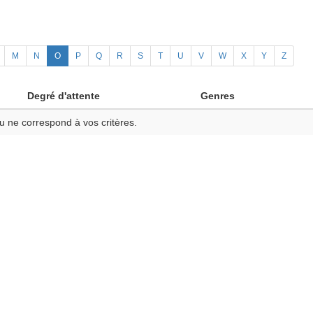
M
N
O
P
Q
R
S
T
U
V
W
X
Y
Z
Degré d'attente
Genres
u ne correspond à vos critères.