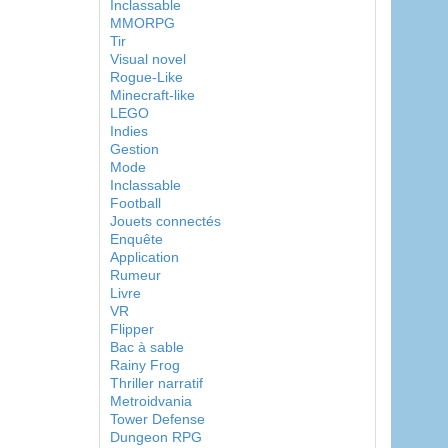
Inclassable
MMORPG
Tir
Visual novel
Rogue-Like
Minecraft-like
LEGO
Indies
Gestion
Mode
Inclassable
Football
Jouets connectés
Enquête
Application
Rumeur
Livre
VR
Flipper
Bac à sable
Rainy Frog
Thriller narratif
Metroidvania
Tower Defense
Dungeon RPG