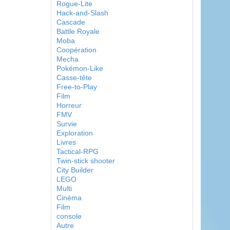
Rogue-Lite
Hack-and-Slash
Cascade
Battle Royale
Moba
Coopération
Mecha
Pokémon-Like
Casse-tête
Free-to-Play
Film
Horreur
FMV
Survie
Exploration
Livres
Tactical-RPG
Twin-stick shooter
City Builder
LEGO
Multi
Cinéma
Film
console
Autre