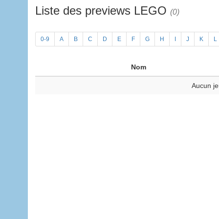
Liste des previews LEGO
(0)
0-9
A
B
C
D
E
F
G
H
I
J
K
L
Nom
Aucun je