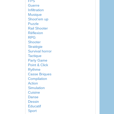
FPS
Guerre
Infiltration
Musique
Shoot'em up
Puzzle
Rail Shooter
Réflexion
RPG
Shooter
Stratégie
Survival horror
Tactique
Party Game
Point & Click
Rythme
Casse Briques
Compilation
Action
Simulation
Cuisine
Danse
Dessin
Educatif
Sport