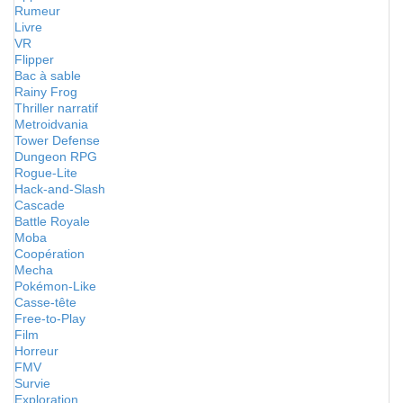
Rumeur
Livre
VR
Flipper
Bac à sable
Rainy Frog
Thriller narratif
Metroidvania
Tower Defense
Dungeon RPG
Rogue-Lite
Hack-and-Slash
Cascade
Battle Royale
Moba
Coopération
Mecha
Pokémon-Like
Casse-tête
Free-to-Play
Film
Horreur
FMV
Survie
Exploration