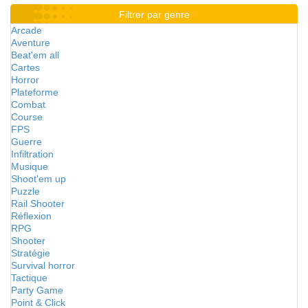
Filtrer par genre
Arcade
Aventure
Beat'em all
Cartes
Horror
Plateforme
Combat
Course
FPS
Guerre
Infiltration
Musique
Shoot'em up
Puzzle
Rail Shooter
Réflexion
RPG
Shooter
Stratégie
Survival horror
Tactique
Party Game
Point & Click