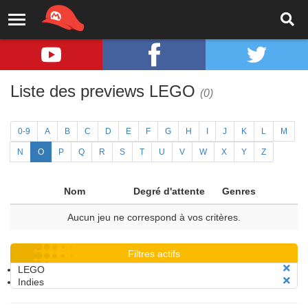
Liste des previews LEGO
(0)
0-9
A
B
C
D
E
F
G
H
I
J
K
L
M
N
O
P
Q
R
S
T
U
V
W
X
Y
Z
Nom
Degré d'attente
Genres
Aucun jeu ne correspond à vos critères.
Filtres actifs
LEGO
Indies