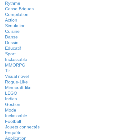
Rythme
Casse Briques
Compilation
Action
Simulation
Cuisine
Danse
Dessin
Educatif
Sport
Inclassable
MMORPG
Tir
Visual novel
Rogue-Like
Minecraft-like
LEGO
Indies
Gestion
Mode
Inclassable
Football
Jouets connectés
Enquête
Application