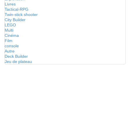
Livres
Tactical-RPG
Twin-stick shooter
City Builder
LEGO
Multi
Cinéma
Film
console
Autre
Deck Builder
Jeu de plateau