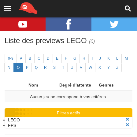
Liste des previews LEGO
(0)
0-9
A
B
C
D
E
F
G
H
I
J
K
L
M
N
O
P
Q
R
S
T
U
V
W
X
Y
Z
Nom
Degré d'attente
Genres
Aucun jeu ne correspond à vos critères.
Filtres actifs
LEGO
FPS