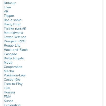
Rumeur
Livre
VR
Flipper
Bac à sable
Rainy Frog
Thriller narratif
Metroidvania
Tower Defense
Dungeon RPG
Rogue-Lite
Hack-and-Slash
Cascade
Battle Royale
Moba
Coopération
Mecha
Pokémon-Like
Casse-tête
Free-to-Play
Film
Horreur
FMV
Survie
Exploration