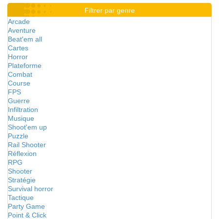
Filtrer par genre
Arcade
Aventure
Beat'em all
Cartes
Horror
Plateforme
Combat
Course
FPS
Guerre
Infiltration
Musique
Shoot'em up
Puzzle
Rail Shooter
Réflexion
RPG
Shooter
Stratégie
Survival horror
Tactique
Party Game
Point & Click