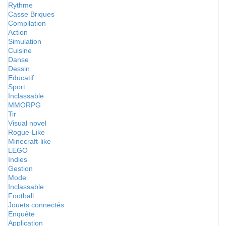
Rythme
Casse Briques
Compilation
Action
Simulation
Cuisine
Danse
Dessin
Educatif
Sport
Inclassable
MMORPG
Tir
Visual novel
Rogue-Like
Minecraft-like
LEGO
Indies
Gestion
Mode
Inclassable
Football
Jouets connectés
Enquête
Application