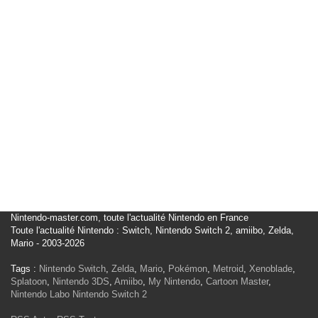
Nintendo-master.com, toute l'actualité Nintendo en France
Toute l'actualité Nintendo : Switch, Nintendo Switch 2, amiibo, Zelda,
Mario - 2003-2026
Tags :
Nintendo Switch
,
Zelda
,
Mario
,
Pokémon
,
Metroid
,
Xenoblade
,
Splatoon
,
Nintendo 3DS
,
Amiibo
,
My Nintendo
,
Cartoon Master
,
Nintendo Labo
Nintendo Switch 2