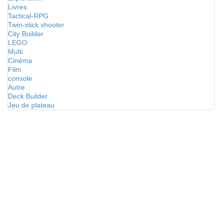
Livres
Tactical-RPG
Twin-stick shooter
City Builder
LEGO
Multi
Cinéma
Film
console
Autre
Deck Builder
Jeu de plateau