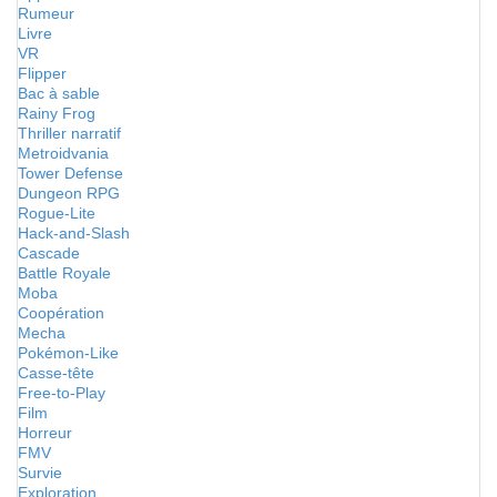
Rumeur
Livre
VR
Flipper
Bac à sable
Rainy Frog
Thriller narratif
Metroidvania
Tower Defense
Dungeon RPG
Rogue-Lite
Hack-and-Slash
Cascade
Battle Royale
Moba
Coopération
Mecha
Pokémon-Like
Casse-tête
Free-to-Play
Film
Horreur
FMV
Survie
Exploration