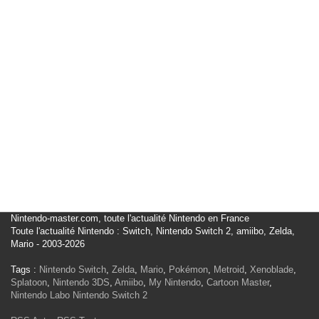
Nintendo-master.com, toute l'actualité Nintendo en France
Toute l'actualité Nintendo : Switch, Nintendo Switch 2, amiibo, Zelda,
Mario - 2003-2026
Tags :
Nintendo Switch
,
Zelda
,
Mario
,
Pokémon
,
Metroid
,
Xenoblade
,
Splatoon
,
Nintendo 3DS
,
Amiibo
,
My Nintendo
,
Cartoon Master
,
Nintendo Labo
Nintendo Switch 2