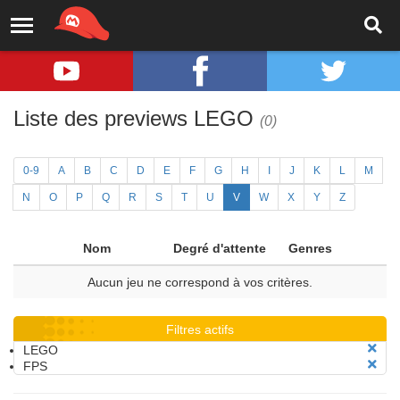
Liste des previews LEGO
(0)
0-9
A
B
C
D
E
F
G
H
I
J
K
L
M
N
O
P
Q
R
S
T
U
V
W
X
Y
Z
Nom
Degré d'attente
Genres
Aucun jeu ne correspond à vos critères.
Filtres actifs
LEGO
FPS