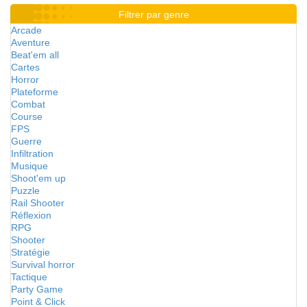
Filtrer par genre
Arcade
Aventure
Beat'em all
Cartes
Horror
Plateforme
Combat
Course
FPS
Guerre
Infiltration
Musique
Shoot'em up
Puzzle
Rail Shooter
Réflexion
RPG
Shooter
Stratégie
Survival horror
Tactique
Party Game
Point & Click