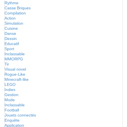
Rythme
Casse Briques
Compilation
Action
Simulation
Cuisine
Danse
Dessin
Educatif
Sport
Inclassable
MMORPG
Tir
Visual novel
Rogue-Like
Minecraft-like
LEGO
Indies
Gestion
Mode
Inclassable
Football
Jouets connectés
Enquête
Application