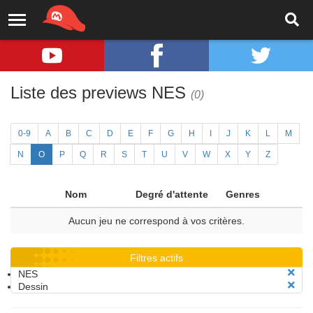
Liste des previews NES
(0)
0-9
A
B
C
D
E
F
G
H
I
J
K
L
M
N
O
P
Q
R
S
T
U
V
W
X
Y
Z
Nom
Degré d'attente
Genres
Aucun jeu ne correspond à vos critères.
Filtres actifs
NES
Dessin