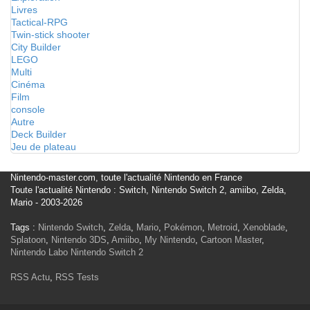
Livres
Tactical-RPG
Twin-stick shooter
City Builder
LEGO
Multi
Cinéma
Film
console
Autre
Deck Builder
Jeu de plateau
Nintendo-master.com, toute l'actualité Nintendo en France
Toute l'actualité Nintendo : Switch, Nintendo Switch 2, amiibo, Zelda,
Mario - 2003-2026
Tags :
Nintendo Switch
,
Zelda
,
Mario
,
Pokémon
,
Metroid
,
Xenoblade
,
Splatoon
,
Nintendo 3DS
,
Amiibo
,
My Nintendo
,
Cartoon Master
,
Nintendo Labo
Nintendo Switch 2
RSS Actu
,
RSS Tests