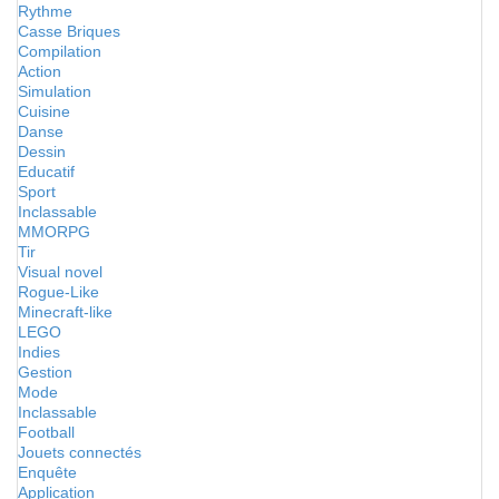
Rythme
Casse Briques
Compilation
Action
Simulation
Cuisine
Danse
Dessin
Educatif
Sport
Inclassable
MMORPG
Tir
Visual novel
Rogue-Like
Minecraft-like
LEGO
Indies
Gestion
Mode
Inclassable
Football
Jouets connectés
Enquête
Application