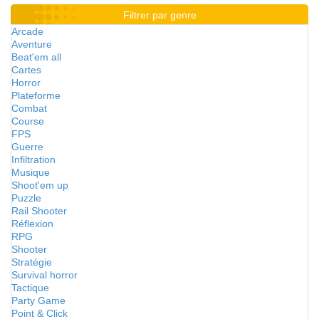
Filtrer par genre
Arcade
Aventure
Beat'em all
Cartes
Horror
Plateforme
Combat
Course
FPS
Guerre
Infiltration
Musique
Shoot'em up
Puzzle
Rail Shooter
Réflexion
RPG
Shooter
Stratégie
Survival horror
Tactique
Party Game
Point & Click