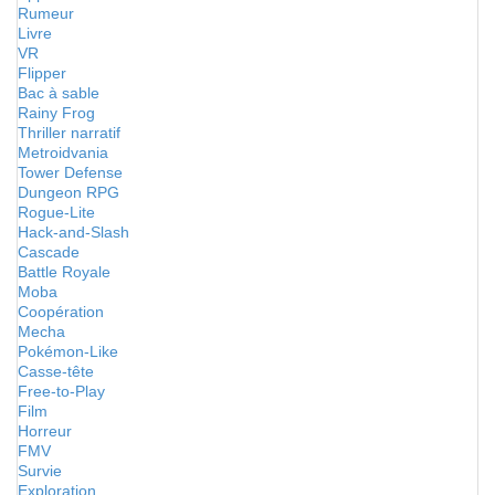
Rumeur
Livre
VR
Flipper
Bac à sable
Rainy Frog
Thriller narratif
Metroidvania
Tower Defense
Dungeon RPG
Rogue-Lite
Hack-and-Slash
Cascade
Battle Royale
Moba
Coopération
Mecha
Pokémon-Like
Casse-tête
Free-to-Play
Film
Horreur
FMV
Survie
Exploration