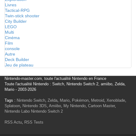
Livres
Tactical-RPG
Twin-stick shooter
City Builder
LEGO
Multi
Cinéma
Film
console
Autre
Deck Builder
Jeu de plateau
Nintendo-master.com, toute l'actualité Nintendo en France
Toute l'actualité Nintendo : Switch, Nintendo Switch 2, amiibo, Zelda,
Mario - 2003-2026
Tags :
Nintendo Switch
,
Zelda
,
Mario
,
Pokémon
,
Metroid
,
Xenoblade
,
Splatoon
,
Nintendo 3DS
,
Amiibo
,
My Nintendo
,
Cartoon Master
,
Nintendo Labo
Nintendo Switch 2
RSS Actu
,
RSS Tests