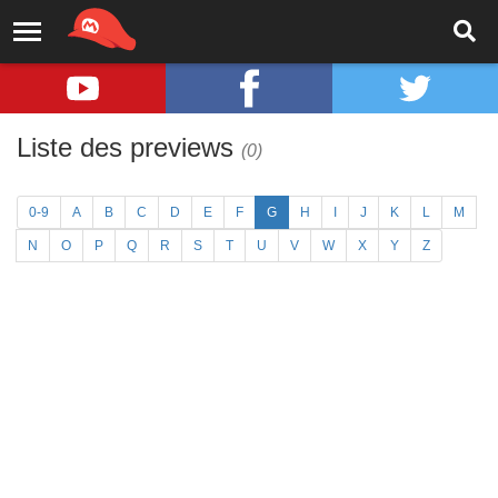
Liste des previews
(0)
0-9
A
B
C
D
E
F
G
H
I
J
K
L
M
N
O
P
Q
R
S
T
U
V
W
X
Y
Z