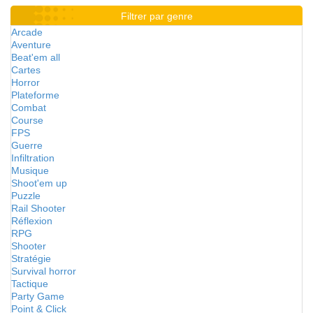
Filtrer par genre
Arcade
Aventure
Beat'em all
Cartes
Horror
Plateforme
Combat
Course
FPS
Guerre
Infiltration
Musique
Shoot'em up
Puzzle
Rail Shooter
Réflexion
RPG
Shooter
Stratégie
Survival horror
Tactique
Party Game
Point & Click