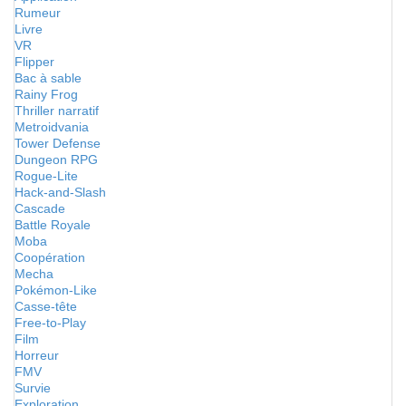
Rumeur
Livre
VR
Flipper
Bac à sable
Rainy Frog
Thriller narratif
Metroidvania
Tower Defense
Dungeon RPG
Rogue-Lite
Hack-and-Slash
Cascade
Battle Royale
Moba
Coopération
Mecha
Pokémon-Like
Casse-tête
Free-to-Play
Film
Horreur
FMV
Survie
Exploration