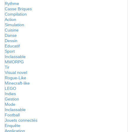
Rythme
Casse Briques
Compilation
Action
Simulation
Cuisine
Danse
Dessin
Educatif
Sport
Inclassable
MMORPG
Tir
Visual novel
Rogue-Like
Minecraft-like
LEGO
Indies
Gestion
Mode
Inclassable
Football
Jouets connectés
Enquête
Application