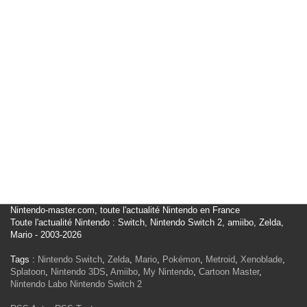
Nintendo-master.com, toute l'actualité Nintendo en France
Toute l'actualité Nintendo : Switch, Nintendo Switch 2, amiibo, Zelda,
Mario - 2003-2026
Tags :
Nintendo Switch
,
Zelda
,
Mario
,
Pokémon
,
Metroid
,
Xenoblade
,
Splatoon
,
Nintendo 3DS
,
Amiibo
,
My Nintendo
,
Cartoon Master
,
Nintendo Labo
Nintendo Switch 2