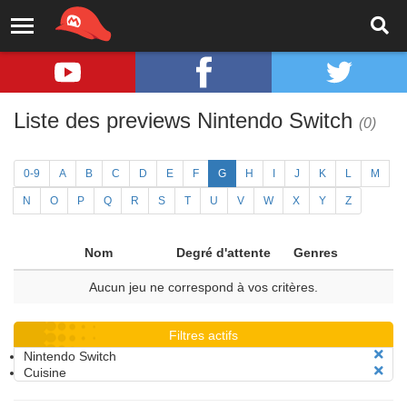
Liste des previews Nintendo Switch
(0)
0-9
A
B
C
D
E
F
G
H
I
J
K
L
M
N
O
P
Q
R
S
T
U
V
W
X
Y
Z
Nom
Degré d'attente
Genres
Aucun jeu ne correspond à vos critères.
Filtres actifs
Nintendo Switch
Cuisine