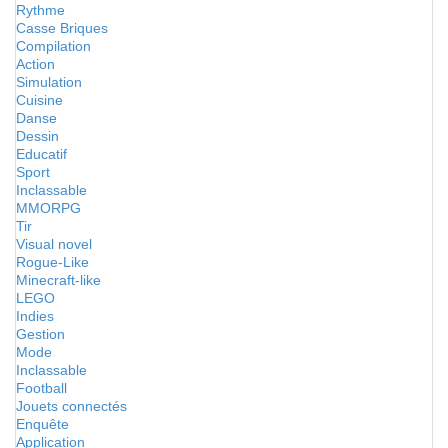
Rythme
Casse Briques
Compilation
Action
Simulation
Cuisine
Danse
Dessin
Educatif
Sport
Inclassable
MMORPG
Tir
Visual novel
Rogue-Like
Minecraft-like
LEGO
Indies
Gestion
Mode
Inclassable
Football
Jouets connectés
Enquête
Application