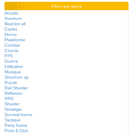
Filtrer par genre
Arcade
Aventure
Beat'em all
Cartes
Horror
Plateforme
Combat
Course
FPS
Guerre
Infiltration
Musique
Shoot'em up
Puzzle
Rail Shooter
Réflexion
RPG
Shooter
Stratégie
Survival horror
Tactique
Party Game
Point & Click