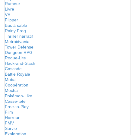
Rumeur
Livre
VR
Flipper
Bac à sable
Rainy Frog
Thriller narratif
Metroidvania
Tower Defense
Dungeon RPG
Rogue-Lite
Hack-and-Slash
Cascade
Battle Royale
Moba
Coopération
Mecha
Pokémon-Like
Casse-tête
Free-to-Play
Film
Horreur
FMV
Survie
Exploration