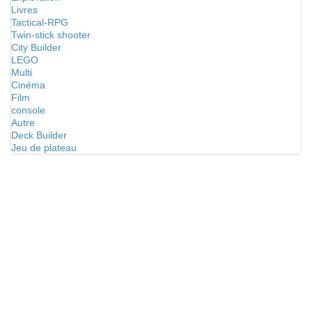
Livres
Tactical-RPG
Twin-stick shooter
City Builder
LEGO
Multi
Cinéma
Film
console
Autre
Deck Builder
Jeu de plateau