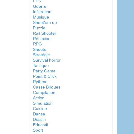
FPS
Guerre
Infiltration
Musique
Shoot'em up
Puzzle
Rail Shooter
Réflexion
RPG
Shooter
Stratégie
Survival horror
Tactique
Party Game
Point & Click
Rythme
Casse Briques
Compilation
Action
Simulation
Cuisine
Danse
Dessin
Educatif
Sport