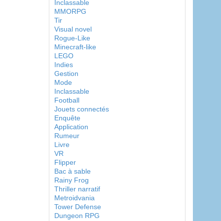
Inclassable
MMORPG
Tir
Visual novel
Rogue-Like
Minecraft-like
LEGO
Indies
Gestion
Mode
Inclassable
Football
Jouets connectés
Enquête
Application
Rumeur
Livre
VR
Flipper
Bac à sable
Rainy Frog
Thriller narratif
Metroidvania
Tower Defense
Dungeon RPG