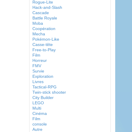
Rogue-Lite
Hack-and-Slash
Cascade
Battle Royale
Moba
Coopération
Mecha
Pokémon-Like
Casse-tête
Free-to-Play
Film
Horreur
FMV
Survie
Exploration
Livres
Tactical-RPG
Twin-stick shooter
City Builder
LEGO
Multi
Cinéma
Film
console
Autre