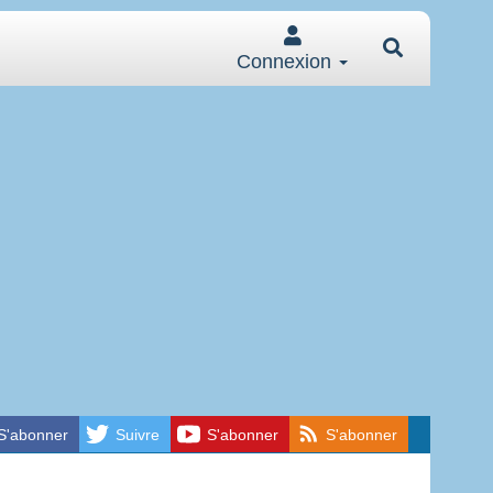
Connexion
S'abonner
Suivre
S'abonner
S'abonner