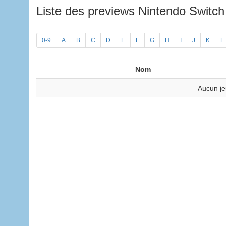
Liste des previews Nintendo Switc
0-9
A
B
C
D
E
F
G
H
I
J
K
L
Nom
Aucun je