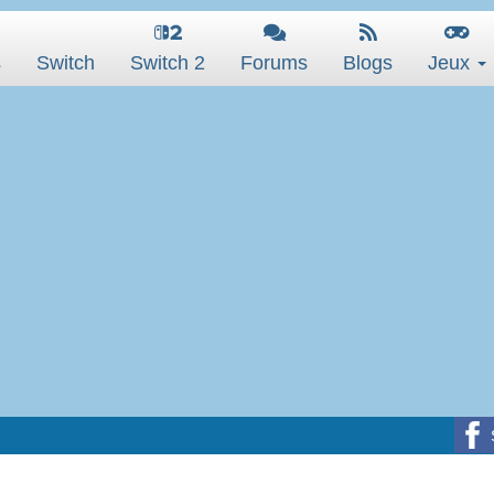
s
Switch
Switch 2
Forums
Blogs
Jeux