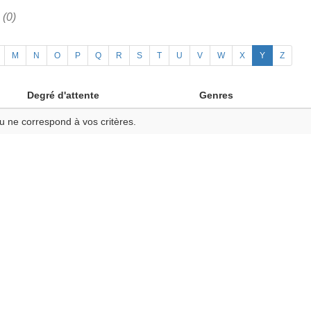
h
(0)
M
N
O
P
Q
R
S
T
U
V
W
X
Y
Z
Degré d'attente
Genres
u ne correspond à vos critères.