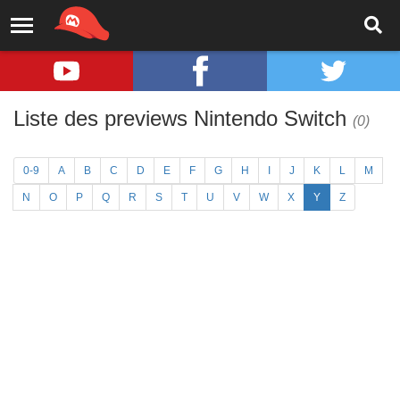
Liste des previews Nintendo Switch
(0)
0-9
A
B
C
D
E
F
G
H
I
J
K
L
M
N
O
P
Q
R
S
T
U
V
W
X
Y
Z