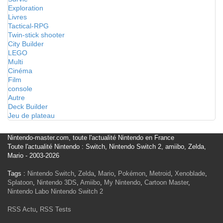
Exploration
Livres
Tactical-RPG
Twin-stick shooter
City Builder
LEGO
Multi
Cinéma
Film
console
Autre
Deck Builder
Jeu de plateau
Nintendo-master.com, toute l'actualité Nintendo en France
Toute l'actualité Nintendo : Switch, Nintendo Switch 2, amiibo, Zelda,
Mario - 2003-2026
Tags :
Nintendo Switch
,
Zelda
,
Mario
,
Pokémon
,
Metroid
,
Xenoblade
,
Splatoon
,
Nintendo 3DS
,
Amiibo
,
My Nintendo
,
Cartoon Master
,
Nintendo Labo
Nintendo Switch 2
RSS Actu
,
RSS Tests