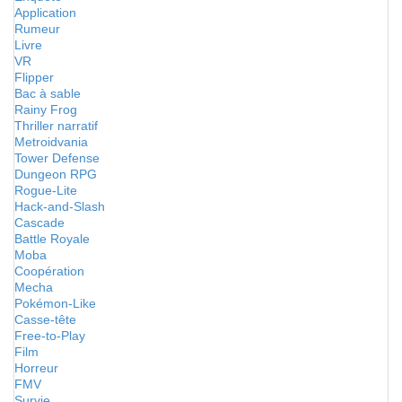
Application
Rumeur
Livre
VR
Flipper
Bac à sable
Rainy Frog
Thriller narratif
Metroidvania
Tower Defense
Dungeon RPG
Rogue-Lite
Hack-and-Slash
Cascade
Battle Royale
Moba
Coopération
Mecha
Pokémon-Like
Casse-tête
Free-to-Play
Film
Horreur
FMV
Survie