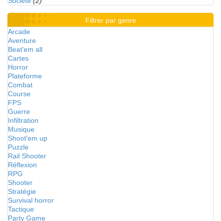
Société
(2)
Filtrer par genre
Arcade
Aventure
Beat'em all
Cartes
Horror
Plateforme
Combat
Course
FPS
Guerre
Infiltration
Musique
Shoot'em up
Puzzle
Rail Shooter
Réflexion
RPG
Shooter
Stratégie
Survival horror
Tactique
Party Game