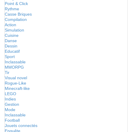
Point & Click
Rythme
Casse Briques
Compilation
Action
Simulation
Cuisine
Danse
Dessin
Educatif
Sport
Inclassable
MMORPG
Tir
Visual novel
Rogue-Like
Minecraft-like
LEGO
Indies
Gestion
Mode
Inclassable
Football
Jouets connectés
Enquête