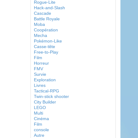
Rogue-Lite
Hack-and-Slash
Cascade
Battle Royale
Moba
Coopération
Mecha
Pokémon-Like
Casse-tête
Free-to-Play
Film
Horreur
FMV
Survie
Exploration
Livres
Tactical-RPG
Twin-stick shooter
City Builder
LEGO
Multi
Cinéma
Film
console
Autre