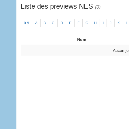
Liste des previews NES
(0)
0-9
A
B
C
D
E
F
G
H
I
J
K
L
Nom
Aucun je