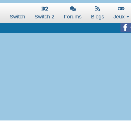
s
Switch
Switch 2
Forums
Blogs
Jeux