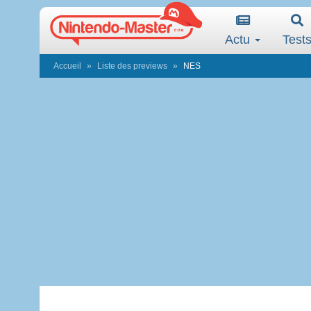
Actu
Test
Accueil
Liste des previews
NES