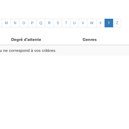
M
N
O
P
Q
R
S
T
U
V
W
X
Y
Z
Degré d'attente
Genres
u ne correspond à vos critères.