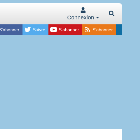
Connexion
S'abonner
Suivre
S'abonner
S'abonner