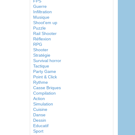
FPS
Guerre
Infiltration
Musique
Shoot'em up
Puzzle
Rail Shooter
Réflexion
RPG
Shooter
Stratégie
Survival horror
Tactique
Party Game
Point & Click
Rythme
Casse Briques
Compilation
Action
Simulation
Cuisine
Danse
Dessin
Educatif
Sport