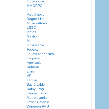
Inclassable
MMORPG
Tir
Visual novel
Rogue-Like
Minecraft-like
LEGO
Indies
Gestion
Mode
Inclassable
Football
Jouets connectés
Enquête
Application
Rumeur
Livre
VR
Flipper
Bac à sable
Rainy Frog
Thriller narratif
Metroidvania
Tower Defense
Dungeon RPG