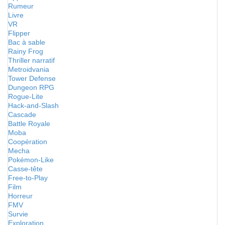
Rumeur
Livre
VR
Flipper
Bac à sable
Rainy Frog
Thriller narratif
Metroidvania
Tower Defense
Dungeon RPG
Rogue-Lite
Hack-and-Slash
Cascade
Battle Royale
Moba
Coopération
Mecha
Pokémon-Like
Casse-tête
Free-to-Play
Film
Horreur
FMV
Survie
Exploration