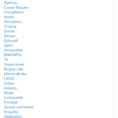
Rythme
Casse Briques
Compilation
Action
Simulation
Cuisine
Danse
Dessin
Educatif
Sport
Inclassable
MMORPG
Tir
Visual novel
Rogue-Like
Minecraft-like
LEGO
Indies
Gestion
Mode
Inclassable
Football
Jouets connectés
Enquête
Application