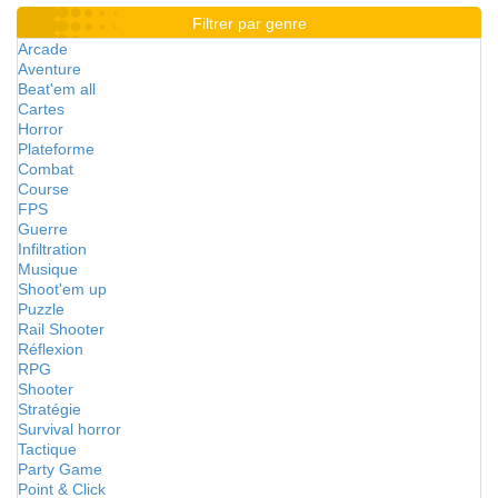
Filtrer par genre
Arcade
Aventure
Beat'em all
Cartes
Horror
Plateforme
Combat
Course
FPS
Guerre
Infiltration
Musique
Shoot'em up
Puzzle
Rail Shooter
Réflexion
RPG
Shooter
Stratégie
Survival horror
Tactique
Party Game
Point & Click