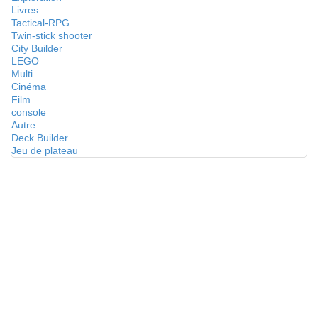
Livres
Tactical-RPG
Twin-stick shooter
City Builder
LEGO
Multi
Cinéma
Film
console
Autre
Deck Builder
Jeu de plateau