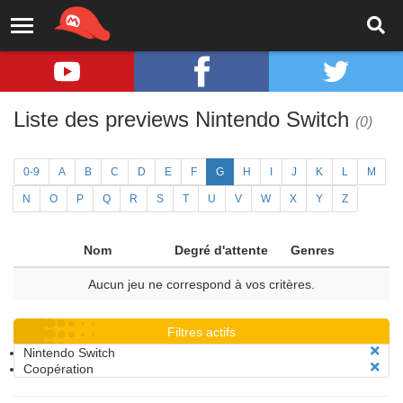
Liste des previews Nintendo Switch
(0)
0-9
A
B
C
D
E
F
G
H
I
J
K
L
M
N
O
P
Q
R
S
T
U
V
W
X
Y
Z
Nom
Degré d'attente
Genres
Aucun jeu ne correspond à vos critères.
Filtres actifs
Nintendo Switch
Coopération