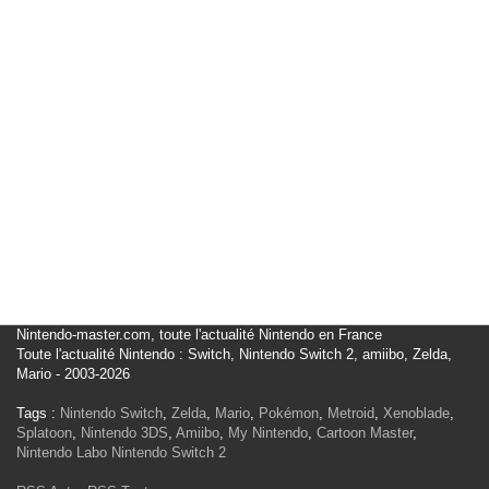
Nintendo-master.com, toute l'actualité Nintendo en France
Toute l'actualité Nintendo : Switch, Nintendo Switch 2, amiibo, Zelda,
Mario - 2003-2026
Tags :
Nintendo Switch
,
Zelda
,
Mario
,
Pokémon
,
Metroid
,
Xenoblade
,
Splatoon
,
Nintendo 3DS
,
Amiibo
,
My Nintendo
,
Cartoon Master
,
Nintendo Labo
Nintendo Switch 2