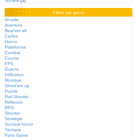
Société
(2)
Filtrer par genre
Arcade
Aventure
Beat'em all
Cartes
Horror
Plateforme
Combat
Course
FPS
Guerre
Infiltration
Musique
Shoot'em up
Puzzle
Rail Shooter
Réflexion
RPG
Shooter
Stratégie
Survival horror
Tactique
Party Game