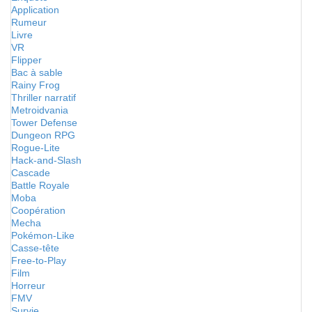
Application
Rumeur
Livre
VR
Flipper
Bac à sable
Rainy Frog
Thriller narratif
Metroidvania
Tower Defense
Dungeon RPG
Rogue-Lite
Hack-and-Slash
Cascade
Battle Royale
Moba
Coopération
Mecha
Pokémon-Like
Casse-tête
Free-to-Play
Film
Horreur
FMV
Survie