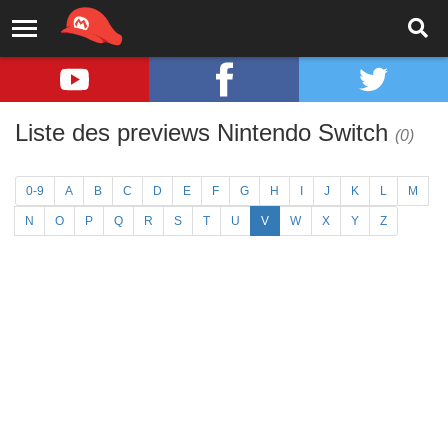
Liste des previews Nintendo Switch
(0)
0-9
A
B
C
D
E
F
G
H
I
J
K
L
M
N
O
P
Q
R
S
T
U
V
W
X
Y
Z