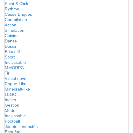
Point & Click
Rythme
Casse Briques
Compilation
Action
Simulation
Cuisine
Danse
Dessin
Educatif
Sport
Inclassable
MMORPG
Tir
Visual novel
Rogue-Like
Minecraft-like
LEGO
Indies
Gestion
Mode
Inclassable
Football
Jouets connectés
Enquête