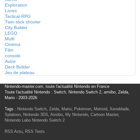
Exploration
Livres
Tactical-RPG
Twin-stick shooter
City Builder
LEGO
Multi
Cinéma
Film
console
Autre
Deck Builder
Jeu de plateau
Nintendo-master.com, toute l'actualité Nintendo en France
Toute l'actualité Nintendo : Switch, Nintendo Switch 2, amiibo, Zelda,
Mario - 2003-2026
Tags :
Nintendo Switch
,
Zelda
,
Mario
,
Pokémon
,
Metroid
,
Xenoblade
,
Splatoon
,
Nintendo 3DS
,
Amiibo
,
My Nintendo
,
Cartoon Master
,
Nintendo Labo
Nintendo Switch 2
RSS Actu
,
RSS Tests