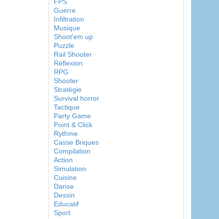
FPS
Guerre
Infiltration
Musique
Shoot'em up
Puzzle
Rail Shooter
Réflexion
RPG
Shooter
Stratégie
Survival horror
Tactique
Party Game
Point & Click
Rythme
Casse Briques
Compilation
Action
Simulation
Cuisine
Danse
Dessin
Educatif
Sport