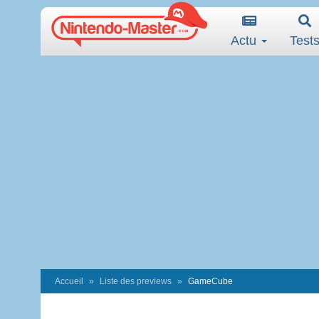
Actu
Test
Accueil
Liste des previews
GameCube