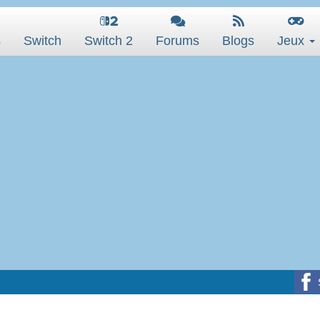
s
Switch
Switch 2
Forums
Blogs
Jeux