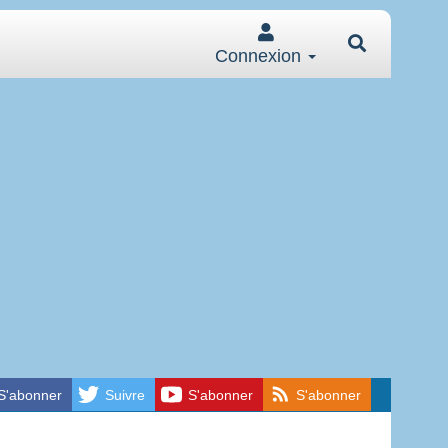
Connexion
S'abonner
Suivre
S'abonner
S'abonner