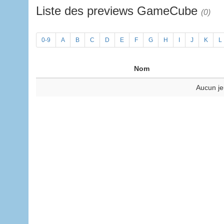
Liste des previews GameCube
(0)
0-9
A
B
C
D
E
F
G
H
I
J
K
L
Nom
Aucun je