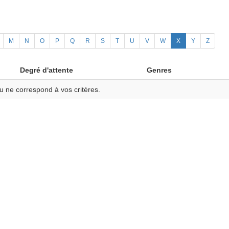
M
N
O
P
Q
R
S
T
U
V
W
X
Y
Z
Degré d'attente
Genres
u ne correspond à vos critères.