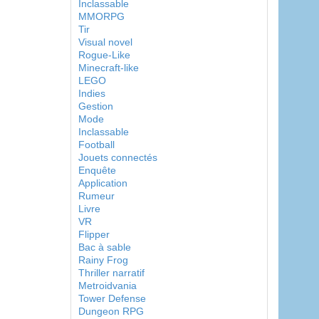
Inclassable
MMORPG
Tir
Visual novel
Rogue-Like
Minecraft-like
LEGO
Indies
Gestion
Mode
Inclassable
Football
Jouets connectés
Enquête
Application
Rumeur
Livre
VR
Flipper
Bac à sable
Rainy Frog
Thriller narratif
Metroidvania
Tower Defense
Dungeon RPG