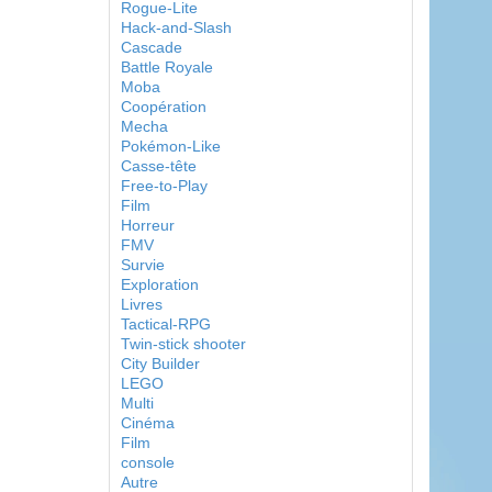
Rogue-Lite
Hack-and-Slash
Cascade
Battle Royale
Moba
Coopération
Mecha
Pokémon-Like
Casse-tête
Free-to-Play
Film
Horreur
FMV
Survie
Exploration
Livres
Tactical-RPG
Twin-stick shooter
City Builder
LEGO
Multi
Cinéma
Film
console
Autre