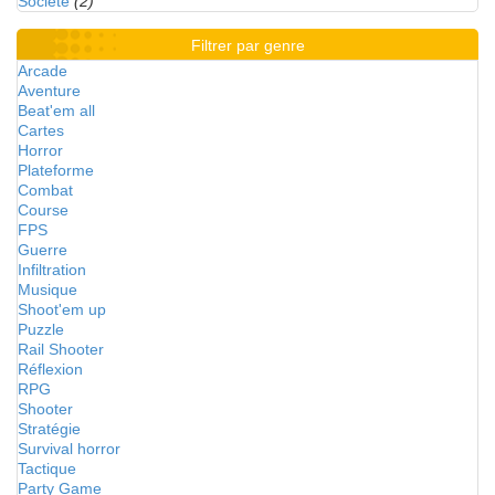
Société
(2)
Filtrer par genre
Arcade
Aventure
Beat'em all
Cartes
Horror
Plateforme
Combat
Course
FPS
Guerre
Infiltration
Musique
Shoot'em up
Puzzle
Rail Shooter
Réflexion
RPG
Shooter
Stratégie
Survival horror
Tactique
Party Game