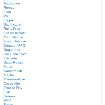
Application
Rumeur
Livre
VR
Flipper
Bac à sable
Rainy Frog
Thriller narratif
Metroidvania
Tower Defense
Dungeon RPG
Rogue-Lite
Hack-and-Slash
Cascade
Battle Royale
Moba
Coopération
Mecha
Pokémon-Like
Casse-tête
Free-to-Play
Film
Horreur
FMV
Survie