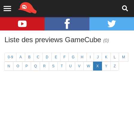
Liste des previews GameCube
(0)
0-9
A
B
C
D
E
F
G
H
I
J
K
L
M
N
O
P
Q
R
S
T
U
V
W
X
Y
Z