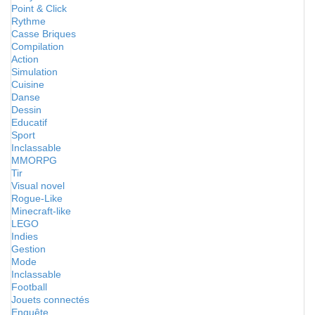
Point & Click
Rythme
Casse Briques
Compilation
Action
Simulation
Cuisine
Danse
Dessin
Educatif
Sport
Inclassable
MMORPG
Tir
Visual novel
Rogue-Like
Minecraft-like
LEGO
Indies
Gestion
Mode
Inclassable
Football
Jouets connectés
Enquête