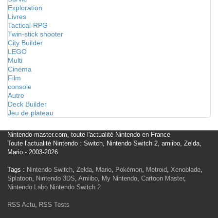
Exploration
Livres
Tactical-RPG
Twin-stick shooter
City Builder
LEGO
Multi
Cinéma
Film
console
Autre
Deck Builder
Jeu de plateau
Nintendo-master.com, toute l'actualité Nintendo en France
Toute l'actualité Nintendo : Switch, Nintendo Switch 2, amiibo, Zelda,
Mario - 2003-2026
Tags :
Nintendo Switch
,
Zelda
,
Mario
,
Pokémon
,
Metroid
,
Xenoblade
,
Splatoon
,
Nintendo 3DS
,
Amiibo
,
My Nintendo
,
Cartoon Master
,
Nintendo Labo
Nintendo Switch 2
RSS Actu
,
RSS Tests