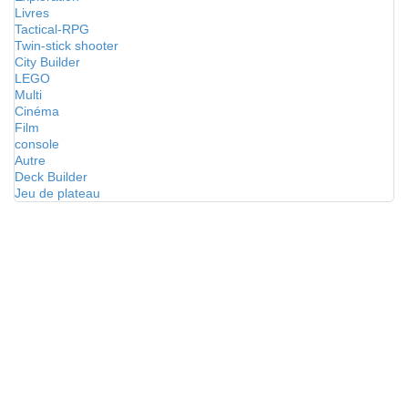
Livres
Tactical-RPG
Twin-stick shooter
City Builder
LEGO
Multi
Cinéma
Film
console
Autre
Deck Builder
Jeu de plateau