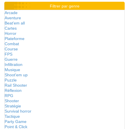
Filtrer par genre
Arcade
Aventure
Beat'em all
Cartes
Horror
Plateforme
Combat
Course
FPS
Guerre
Infiltration
Musique
Shoot'em up
Puzzle
Rail Shooter
Réflexion
RPG
Shooter
Stratégie
Survival horror
Tactique
Party Game
Point & Click