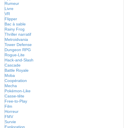
Rumeur
Livre
VR
Flipper
Bac à sable
Rainy Frog
Thriller narratif
Metroidvania
Tower Defense
Dungeon RPG
Rogue-Lite
Hack-and-Slash
Cascade
Battle Royale
Moba
Coopération
Mecha
Pokémon-Like
Casse-tête
Free-to-Play
Film
Horreur
FMV
Survie
Exploration