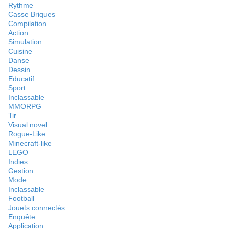
Rythme
Casse Briques
Compilation
Action
Simulation
Cuisine
Danse
Dessin
Educatif
Sport
Inclassable
MMORPG
Tir
Visual novel
Rogue-Like
Minecraft-like
LEGO
Indies
Gestion
Mode
Inclassable
Football
Jouets connectés
Enquête
Application