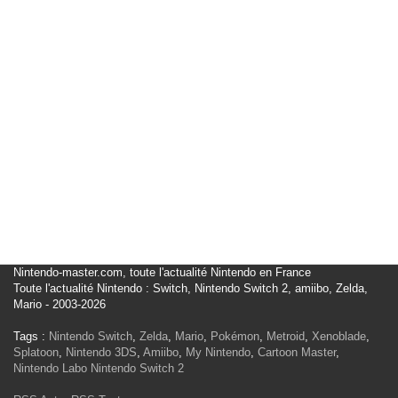
Nintendo-master.com, toute l'actualité Nintendo en France
Toute l'actualité Nintendo : Switch, Nintendo Switch 2, amiibo, Zelda,
Mario - 2003-2026
Tags :
Nintendo Switch
,
Zelda
,
Mario
,
Pokémon
,
Metroid
,
Xenoblade
,
Splatoon
,
Nintendo 3DS
,
Amiibo
,
My Nintendo
,
Cartoon Master
,
Nintendo Labo
Nintendo Switch 2