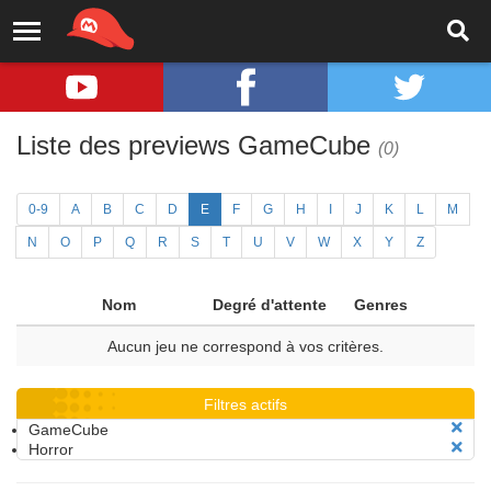
Liste des previews GameCube
(0)
0-9
A
B
C
D
E
F
G
H
I
J
K
L
M
N
O
P
Q
R
S
T
U
V
W
X
Y
Z
Nom
Degré d'attente
Genres
Aucun jeu ne correspond à vos critères.
Filtres actifs
GameCube
Horror