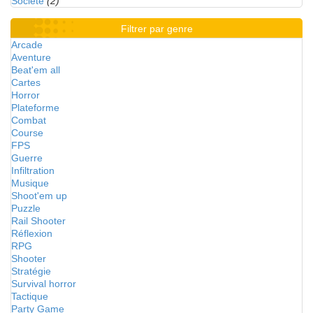
Société
(2)
Filtrer par genre
Arcade
Aventure
Beat'em all
Cartes
Horror
Plateforme
Combat
Course
FPS
Guerre
Infiltration
Musique
Shoot'em up
Puzzle
Rail Shooter
Réflexion
RPG
Shooter
Stratégie
Survival horror
Tactique
Party Game