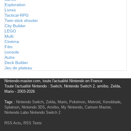
Exploration
Livres
Tactical-RPG
Twin-stick shooter
City Builder
LEGO
Multi
Cinéma
Film
console
Autre
Deck Builder
Jeu de plateau
Nintendo-master.com, toute l'actualité Nintendo en France
Toute l'actualité Nintendo : Switch, Nintendo Switch 2, amiibo, Zelda,
Mario - 2003-2026
Tags :
Nintendo Switch
,
Zelda
,
Mario
,
Pokémon
,
Metroid
,
Xenoblade
,
Splatoon
,
Nintendo 3DS
,
Amiibo
,
My Nintendo
,
Cartoon Master
,
Nintendo Labo
Nintendo Switch 2
RSS Actu
,
RSS Tests