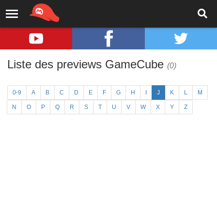
Liste des previews GameCube
(0)
0-9
A
B
C
D
E
F
G
H
I
J
K
L
M
N
O
P
Q
R
S
T
U
V
W
X
Y
Z