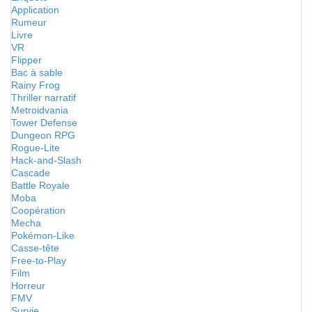
Application
Rumeur
Livre
VR
Flipper
Bac à sable
Rainy Frog
Thriller narratif
Metroidvania
Tower Defense
Dungeon RPG
Rogue-Lite
Hack-and-Slash
Cascade
Battle Royale
Moba
Coopération
Mecha
Pokémon-Like
Casse-tête
Free-to-Play
Film
Horreur
FMV
Survie