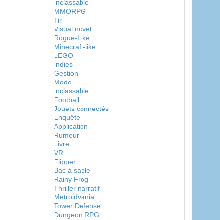
Inclassable
MMORPG
Tir
Visual novel
Rogue-Like
Minecraft-like
LEGO
Indies
Gestion
Mode
Inclassable
Football
Jouets connectés
Enquête
Application
Rumeur
Livre
VR
Flipper
Bac à sable
Rainy Frog
Thriller narratif
Metroidvania
Tower Defense
Dungeon RPG