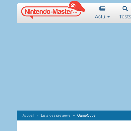
Actu
Test
Accueil
Liste des previews
GameCube