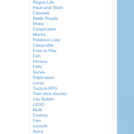
Rogue-Lite
Hack-and-Slash
Cascade
Battle Royale
Moba
Coopération
Mecha
Pokémon-Like
Casse-tête
Free-to-Play
Film
Horreur
FMV
Survie
Exploration
Livres
Tactical-RPG
Twin-stick shooter
City Builder
LEGO
Multi
Cinéma
Film
console
Autre