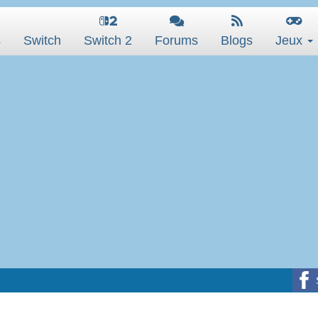
s
Switch
Switch 2
Forums
Blogs
Jeux