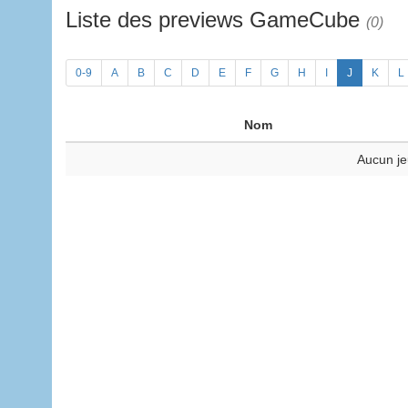
Liste des previews GameCube
(0)
0-9
A
B
C
D
E
F
G
H
I
J
K
L
Nom
Aucun je