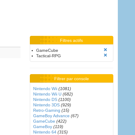
Filtres actifs
GameCube
Tactical-RPG
Filtrer par console
Nintendo Wii
(1081)
Nintendo Wii U
(682)
Nintendo DS
(1100)
Nintendo 3DS
(929)
Retro-Gaming
(15)
GameBoy Advance
(67)
GameCube
(422)
GameBoy
(119)
Nintendo 64
(315)