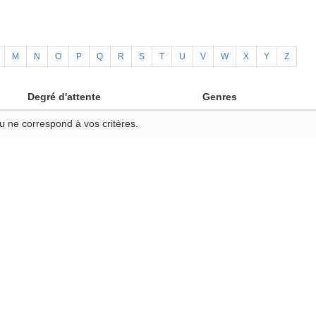
M
N
O
P
Q
R
S
T
U
V
W
X
Y
Z
Degré d'attente
Genres
u ne correspond à vos critères.