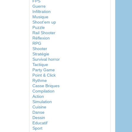
FPS
Guerre
Infiltration
Musique
Shoot'em up
Puzzle
Rail Shooter
Réflexion
RPG
Shooter
Stratégie
Survival horror
Tactique
Party Game
Point & Click
Rythme
Casse Briques
Compilation
Action
Simulation
Cuisine
Danse
Dessin
Educatif
Sport