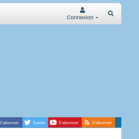
Connexion
S'abonner
Suivre
S'abonner
S'abonner