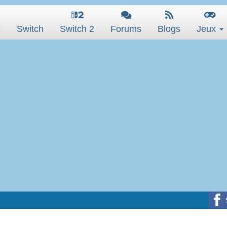
s
Switch
Switch 2
Forums
Blogs
Jeux