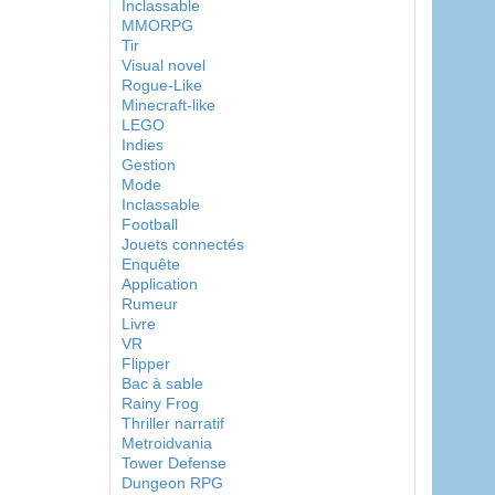
Inclassable
MMORPG
Tir
Visual novel
Rogue-Like
Minecraft-like
LEGO
Indies
Gestion
Mode
Inclassable
Football
Jouets connectés
Enquête
Application
Rumeur
Livre
VR
Flipper
Bac à sable
Rainy Frog
Thriller narratif
Metroidvania
Tower Defense
Dungeon RPG