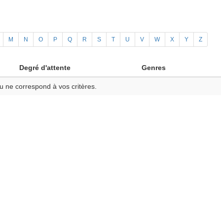
M
N
O
P
Q
R
S
T
U
V
W
X
Y
Z
Degré d'attente
Genres
u ne correspond à vos critères.