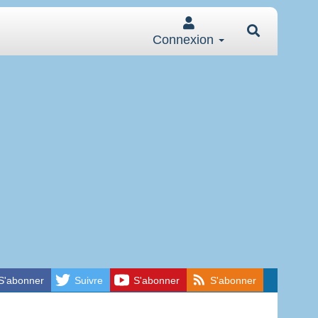
Connexion
S'abonner
Suivre
S'abonner
S'abonner