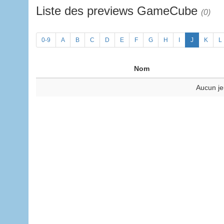
Liste des previews GameCube
(0)
0-9
A
B
C
D
E
F
G
H
I
J
K
L
Nom
Aucun je