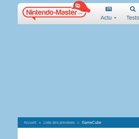
Actu
Test
Accueil
Liste des previews
GameCube