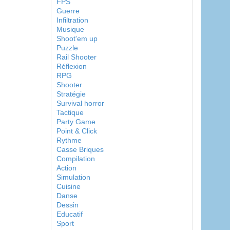
FPS
Guerre
Infiltration
Musique
Shoot'em up
Puzzle
Rail Shooter
Réflexion
RPG
Shooter
Stratégie
Survival horror
Tactique
Party Game
Point & Click
Rythme
Casse Briques
Compilation
Action
Simulation
Cuisine
Danse
Dessin
Educatif
Sport