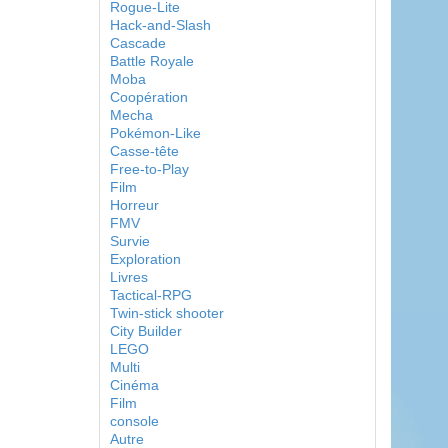
Rogue-Lite
Hack-and-Slash
Cascade
Battle Royale
Moba
Coopération
Mecha
Pokémon-Like
Casse-tête
Free-to-Play
Film
Horreur
FMV
Survie
Exploration
Livres
Tactical-RPG
Twin-stick shooter
City Builder
LEGO
Multi
Cinéma
Film
console
Autre