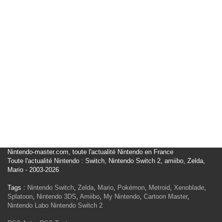
Nintendo-master.com, toute l'actualité Nintendo en France
Toute l'actualité Nintendo : Switch, Nintendo Switch 2, amiibo, Zelda,
Mario - 2003-2026
Tags :
Nintendo Switch
,
Zelda
,
Mario
,
Pokémon
,
Metroid
,
Xenoblade
,
Splatoon
,
Nintendo 3DS
,
Amiibo
,
My Nintendo
,
Cartoon Master
,
Nintendo Labo
Nintendo Switch 2