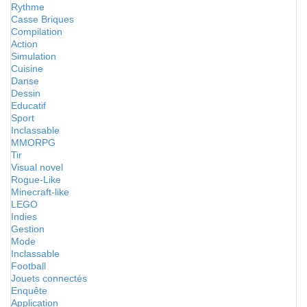
Rythme
Casse Briques
Compilation
Action
Simulation
Cuisine
Danse
Dessin
Educatif
Sport
Inclassable
MMORPG
Tir
Visual novel
Rogue-Like
Minecraft-like
LEGO
Indies
Gestion
Mode
Inclassable
Football
Jouets connectés
Enquête
Application