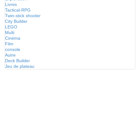
Livres
Tactical-RPG
Twin-stick shooter
City Builder
LEGO
Multi
Cinéma
Film
console
Autre
Deck Builder
Jeu de plateau