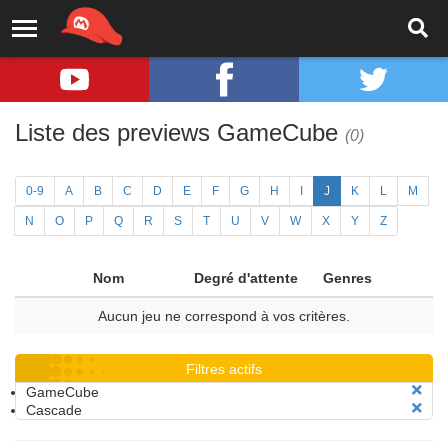
Liste des previews GameCube
(0)
0-9
A
B
C
D
E
F
G
H
I
J
K
L
M
N
O
P
Q
R
S
T
U
V
W
X
Y
Z
Nom
Degré d'attente
Genres
Aucun jeu ne correspond à vos critères.
Filtres actifs
GameCube
Cascade