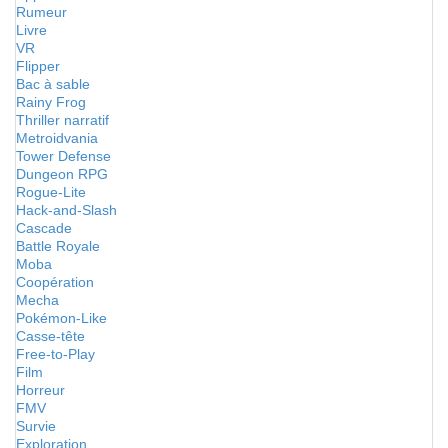
Rumeur
Livre
VR
Flipper
Bac à sable
Rainy Frog
Thriller narratif
Metroidvania
Tower Defense
Dungeon RPG
Rogue-Lite
Hack-and-Slash
Cascade
Battle Royale
Moba
Coopération
Mecha
Pokémon-Like
Casse-tête
Free-to-Play
Film
Horreur
FMV
Survie
Exploration