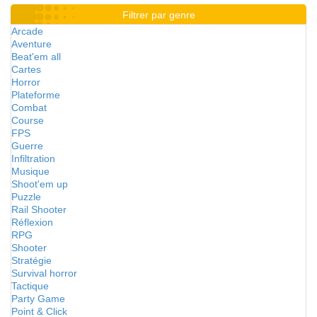
Filtrer par genre
Arcade
Aventure
Beat'em all
Cartes
Horror
Plateforme
Combat
Course
FPS
Guerre
Infiltration
Musique
Shoot'em up
Puzzle
Rail Shooter
Réflexion
RPG
Shooter
Stratégie
Survival horror
Tactique
Party Game
Point & Click