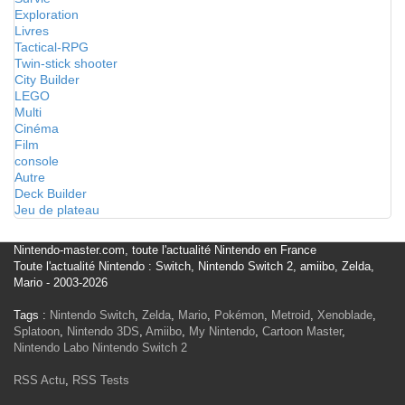
Exploration
Livres
Tactical-RPG
Twin-stick shooter
City Builder
LEGO
Multi
Cinéma
Film
console
Autre
Deck Builder
Jeu de plateau
Nintendo-master.com, toute l'actualité Nintendo en France
Toute l'actualité Nintendo : Switch, Nintendo Switch 2, amiibo, Zelda,
Mario - 2003-2026
Tags :
Nintendo Switch
,
Zelda
,
Mario
,
Pokémon
,
Metroid
,
Xenoblade
,
Splatoon
,
Nintendo 3DS
,
Amiibo
,
My Nintendo
,
Cartoon Master
,
Nintendo Labo
Nintendo Switch 2
RSS Actu
,
RSS Tests