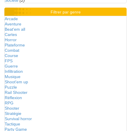
Société
(2)
Filtrer par genre
Arcade
Aventure
Beat'em all
Cartes
Horror
Plateforme
Combat
Course
FPS
Guerre
Infiltration
Musique
Shoot'em up
Puzzle
Rail Shooter
Réflexion
RPG
Shooter
Stratégie
Survival horror
Tactique
Party Game