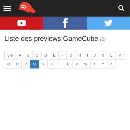
Liste des previews GameCube
(0)
0-9
A
B
C
D
E
F
G
H
I
J
K
L
M
N
O
P
Q
R
S
T
U
V
W
X
Y
Z