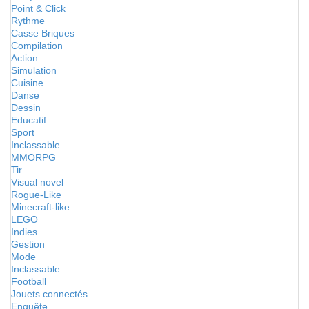
Point & Click
Rythme
Casse Briques
Compilation
Action
Simulation
Cuisine
Danse
Dessin
Educatif
Sport
Inclassable
MMORPG
Tir
Visual novel
Rogue-Like
Minecraft-like
LEGO
Indies
Gestion
Mode
Inclassable
Football
Jouets connectés
Enquête