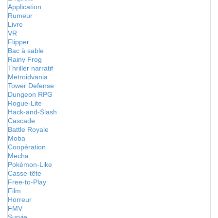
Application
Rumeur
Livre
VR
Flipper
Bac à sable
Rainy Frog
Thriller narratif
Metroidvania
Tower Defense
Dungeon RPG
Rogue-Lite
Hack-and-Slash
Cascade
Battle Royale
Moba
Coopération
Mecha
Pokémon-Like
Casse-tête
Free-to-Play
Film
Horreur
FMV
Survie