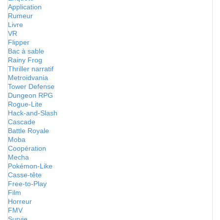
Application
Rumeur
Livre
VR
Flipper
Bac à sable
Rainy Frog
Thriller narratif
Metroidvania
Tower Defense
Dungeon RPG
Rogue-Lite
Hack-and-Slash
Cascade
Battle Royale
Moba
Coopération
Mecha
Pokémon-Like
Casse-tête
Free-to-Play
Film
Horreur
FMV
Survie