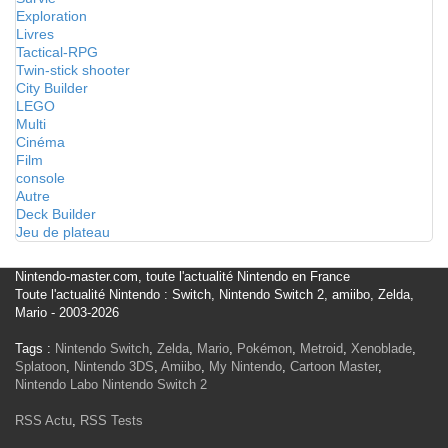
Exploration
Livres
Tactical-RPG
Twin-stick shooter
City Builder
LEGO
Multi
Cinéma
Film
console
Autre
Deck Builder
Jeu de plateau
Nintendo-master.com, toute l'actualité Nintendo en France
Toute l'actualité Nintendo : Switch, Nintendo Switch 2, amiibo, Zelda,
Mario - 2003-2026
Tags :
Nintendo Switch
,
Zelda
,
Mario
,
Pokémon
,
Metroid
,
Xenoblade
,
Splatoon
,
Nintendo 3DS
,
Amiibo
,
My Nintendo
,
Cartoon Master
,
Nintendo Labo
Nintendo Switch 2
RSS Actu
,
RSS Tests