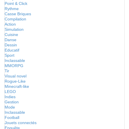
Point & Click
Rythme
Casse Briques
Compilation
Action
Simulation
Cuisine
Danse
Dessin
Educatif
Sport
Inclassable
MMORPG
Tir
Visual novel
Rogue-Like
Minecraft-like
LEGO
Indies
Gestion
Mode
Inclassable
Football
Jouets connectés
Enquête