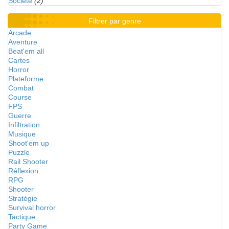
Société
(2)
Filtrer par genre
Arcade
Aventure
Beat'em all
Cartes
Horror
Plateforme
Combat
Course
FPS
Guerre
Infiltration
Musique
Shoot'em up
Puzzle
Rail Shooter
Réflexion
RPG
Shooter
Stratégie
Survival horror
Tactique
Party Game