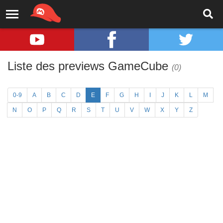
Liste des previews GameCube
(0)
0-9
A
B
C
D
E
F
G
H
I
J
K
L
M
N
O
P
Q
R
S
T
U
V
W
X
Y
Z