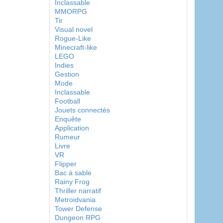
Inclassable
MMORPG
Tir
Visual novel
Rogue-Like
Minecraft-like
LEGO
Indies
Gestion
Mode
Inclassable
Football
Jouets connectés
Enquête
Application
Rumeur
Livre
VR
Flipper
Bac à sable
Rainy Frog
Thriller narratif
Metroidvania
Tower Defense
Dungeon RPG