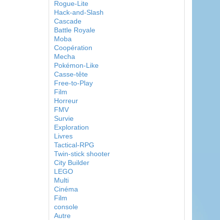
Rogue-Lite
Hack-and-Slash
Cascade
Battle Royale
Moba
Coopération
Mecha
Pokémon-Like
Casse-tête
Free-to-Play
Film
Horreur
FMV
Survie
Exploration
Livres
Tactical-RPG
Twin-stick shooter
City Builder
LEGO
Multi
Cinéma
Film
console
Autre