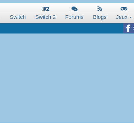
s
Switch
Switch 2
Forums
Blogs
Jeux