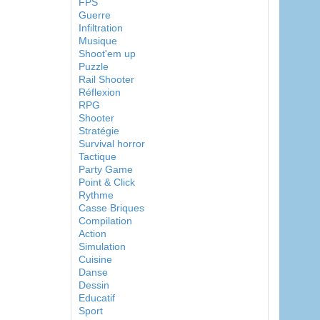
FPS
Guerre
Infiltration
Musique
Shoot'em up
Puzzle
Rail Shooter
Réflexion
RPG
Shooter
Stratégie
Survival horror
Tactique
Party Game
Point & Click
Rythme
Casse Briques
Compilation
Action
Simulation
Cuisine
Danse
Dessin
Educatif
Sport