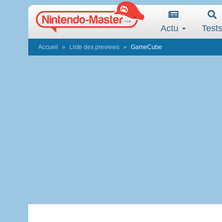
Actu
Test
Accueil
Liste des previews
GameCube