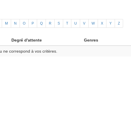
M
N
O
P
Q
R
S
T
U
V
W
X
Y
Z
Degré d'attente
Genres
u ne correspond à vos critères.