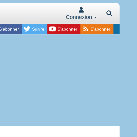
Connexion
S'abonner
Suivre
S'abonner
S'abonner