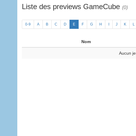
Liste des previews GameCube
(0)
0-9
A
B
C
D
E
F
G
H
I
J
K
L
Nom
Aucun je