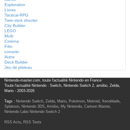
Exploration
Livres
Tactical-RPG
Twin-stick shooter
City Builder
LEGO
Multi
Cinéma
Film
console
Autre
Deck Builder
Jeu de plateau
Nintendo-master.com, toute l'actualité Nintendo en France
Toute l'actualité Nintendo : Switch, Nintendo Switch 2, amiibo, Zelda,
Mario - 2003-2026
Tags :
Nintendo Switch
,
Zelda
,
Mario
,
Pokémon
,
Metroid
,
Xenoblade
,
Splatoon
,
Nintendo 3DS
,
Amiibo
,
My Nintendo
,
Cartoon Master
,
Nintendo Labo
Nintendo Switch 2
RSS Actu
,
RSS Tests