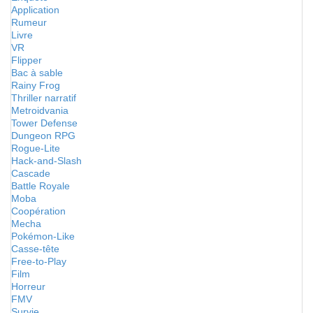
Application
Rumeur
Livre
VR
Flipper
Bac à sable
Rainy Frog
Thriller narratif
Metroidvania
Tower Defense
Dungeon RPG
Rogue-Lite
Hack-and-Slash
Cascade
Battle Royale
Moba
Coopération
Mecha
Pokémon-Like
Casse-tête
Free-to-Play
Film
Horreur
FMV
Survie