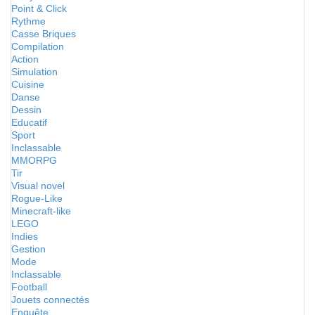
Point & Click
Rythme
Casse Briques
Compilation
Action
Simulation
Cuisine
Danse
Dessin
Educatif
Sport
Inclassable
MMORPG
Tir
Visual novel
Rogue-Like
Minecraft-like
LEGO
Indies
Gestion
Mode
Inclassable
Football
Jouets connectés
Enquête