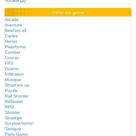
Société
(2)
Filtrer par genre
Arcade
Aventure
Beat'em all
Cartes
Horror
Plateforme
Combat
Course
FPS
Guerre
Infiltration
Musique
Shoot'em up
Puzzle
Rail Shooter
Réflexion
RPG
Shooter
Stratégie
Survival horror
Tactique
Party Game