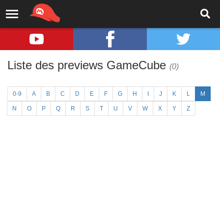
Liste des previews GameCube
(0)
0-9
A
B
C
D
E
F
G
H
I
J
K
L
M
N
O
P
Q
R
S
T
U
V
W
X
Y
Z