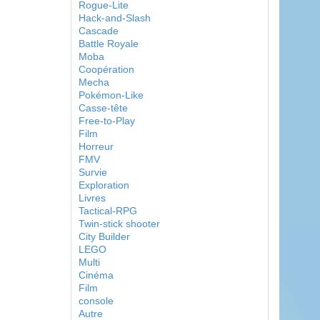
Rogue-Lite
Hack-and-Slash
Cascade
Battle Royale
Moba
Coopération
Mecha
Pokémon-Like
Casse-tête
Free-to-Play
Film
Horreur
FMV
Survie
Exploration
Livres
Tactical-RPG
Twin-stick shooter
City Builder
LEGO
Multi
Cinéma
Film
console
Autre