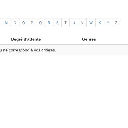
M
N
O
P
Q
R
S
T
U
V
W
X
Y
Z
Degré d'attente
Genres
u ne correspond à vos critères.