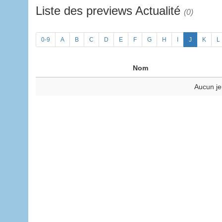
Liste des previews Actualité
(0)
0-9
A
B
C
D
E
F
G
H
I
J
K
L
Nom
Aucun je