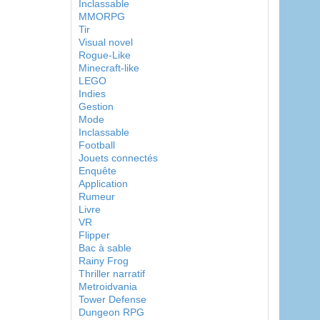
Inclassable
MMORPG
Tir
Visual novel
Rogue-Like
Minecraft-like
LEGO
Indies
Gestion
Mode
Inclassable
Football
Jouets connectés
Enquête
Application
Rumeur
Livre
VR
Flipper
Bac à sable
Rainy Frog
Thriller narratif
Metroidvania
Tower Defense
Dungeon RPG