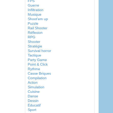
FPS
Guerre
Infiltration
Musique
Shoot'em up
Puzzle
Rail Shooter
Réflexion
RPG
Shooter
Stratégie
Survival horror
Tactique
Party Game
Point & Click
Rythme
Casse Briques
Compilation
Action
Simulation
Cuisine
Danse
Dessin
Educatif
Sport