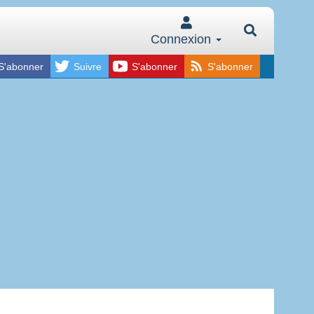
Connexion
S'abonner
Suivre
S'abonner
S'abonner