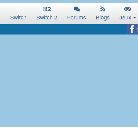
s
Switch
Switch 2
Forums
Blogs
Jeux