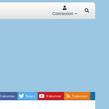
Connexion
S'abonner
Suivre
S'abonner
S'abonner