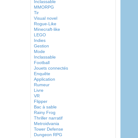
Inclassable
MMORPG
Tir
Visual novel
Rogue-Like
Minecraft-like
LEGO
Indies
Gestion
Mode
Inclassable
Football
Jouets connectés
Enquête
Application
Rumeur
Livre
VR
Flipper
Bac à sable
Rainy Frog
Thriller narratif
Metroidvania
Tower Defense
Dungeon RPG