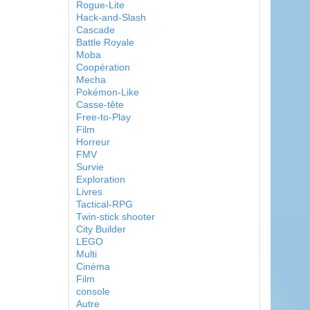
Rogue-Lite
Hack-and-Slash
Cascade
Battle Royale
Moba
Coopération
Mecha
Pokémon-Like
Casse-tête
Free-to-Play
Film
Horreur
FMV
Survie
Exploration
Livres
Tactical-RPG
Twin-stick shooter
City Builder
LEGO
Multi
Cinéma
Film
console
Autre