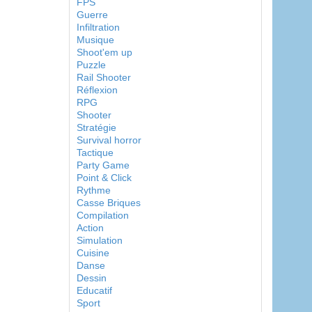
FPS
Guerre
Infiltration
Musique
Shoot'em up
Puzzle
Rail Shooter
Réflexion
RPG
Shooter
Stratégie
Survival horror
Tactique
Party Game
Point & Click
Rythme
Casse Briques
Compilation
Action
Simulation
Cuisine
Danse
Dessin
Educatif
Sport