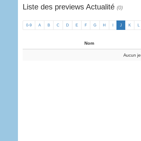
Liste des previews Actualité
(0)
0-9
A
B
C
D
E
F
G
H
I
J
K
L
Nom
Aucun je