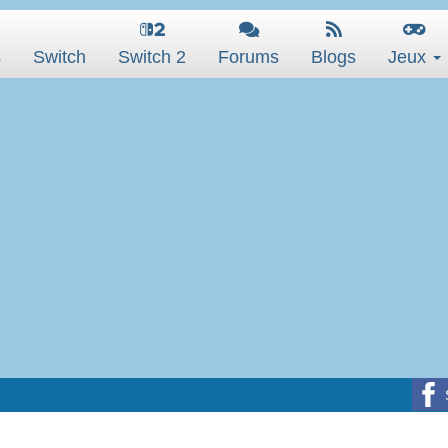
s
Switch
Switch 2
Forums
Blogs
Jeux