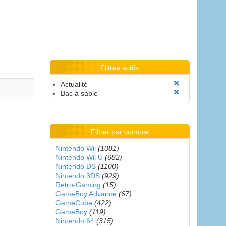
Filtres actifs
Actualité
Bac à sable
Filtrer par console
Nintendo Wii
(1081)
Nintendo Wii U
(682)
Nintendo DS
(1100)
Nintendo 3DS
(929)
Retro-Gaming
(15)
GameBoy Advance
(67)
GameCube
(422)
GameBoy
(119)
Nintendo 64
(315)