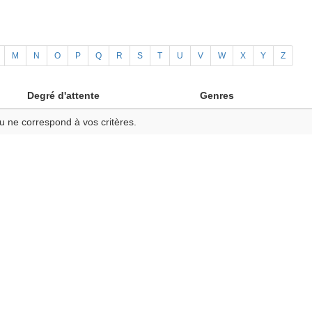
M
N
O
P
Q
R
S
T
U
V
W
X
Y
Z
Degré d'attente
Genres
u ne correspond à vos critères.