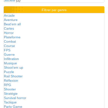
Société
(2)
Filtrer par genre
Arcade
Aventure
Beat'em all
Cartes
Horror
Plateforme
Combat
Course
FPS
Guerre
Infiltration
Musique
Shoot'em up
Puzzle
Rail Shooter
Réflexion
RPG
Shooter
Stratégie
Survival horror
Tactique
Party Game