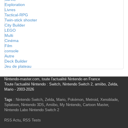
Exploration
Livres
Tactical-RPG
Twin-stick shooter
City Builder
LEGO
Multi
Cinéma
Film
console
Autre
Deck Builder
Jeu de plateau
Nintendo-master.com, toute l'actualité Nintendo en France
Toute l'actualité Nintendo : Switch, Nintendo Switch 2, amiibo, Zelda,
Mario - 2003-2026
Tags :
Nintendo Switch
,
Zelda
,
Mario
,
Pokémon
,
Metroid
,
Xenoblade
,
Splatoon
,
Nintendo 3DS
,
Amiibo
,
My Nintendo
,
Cartoon Master
,
Nintendo Labo
Nintendo Switch 2
RSS Actu
,
RSS Tests