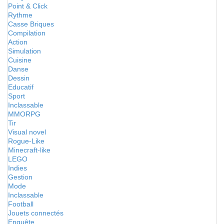
Point & Click
Rythme
Casse Briques
Compilation
Action
Simulation
Cuisine
Danse
Dessin
Educatif
Sport
Inclassable
MMORPG
Tir
Visual novel
Rogue-Like
Minecraft-like
LEGO
Indies
Gestion
Mode
Inclassable
Football
Jouets connectés
Enquête