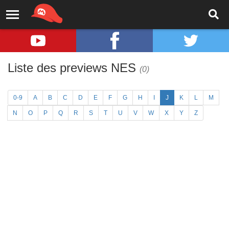
Liste des previews NES
(0)
0-9
A
B
C
D
E
F
G
H
I
J
K
L
M
N
O
P
Q
R
S
T
U
V
W
X
Y
Z