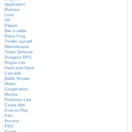
Application
Rumeur
Livre
VR
Flipper
Bac à sable
Rainy Frog
Thriller narratif
Metroidvania
Tower Defense
Dungeon RPG
Rogue-Lite
Hack-and-Slash
Cascade
Battle Royale
Moba
Coopération
Mecha
Pokémon-Like
Casse-tête
Free-to-Play
Film
Horreur
FMV
Survie