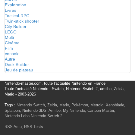
Exploration
Livres
Tactical-RPG
Twin-stick shooter
City Builder
LEGO
Multi
Cinéma
Film
console
Autre
Deck Builder
Jeu de plateau
Nintendo-master.com, toute l'actualité Nintendo en France
Toute l'actualité Nintendo : Switch, Nintendo Switch 2, amiibo, Zelda,
Mario - 2003-2026
Tags :
Nintendo Switch
,
Zelda
,
Mario
,
Pokémon
,
Metroid
,
Xenoblade
,
Splatoon
,
Nintendo 3DS
,
Amiibo
,
My Nintendo
,
Cartoon Master
,
Nintendo Labo
Nintendo Switch 2
RSS Actu
,
RSS Tests