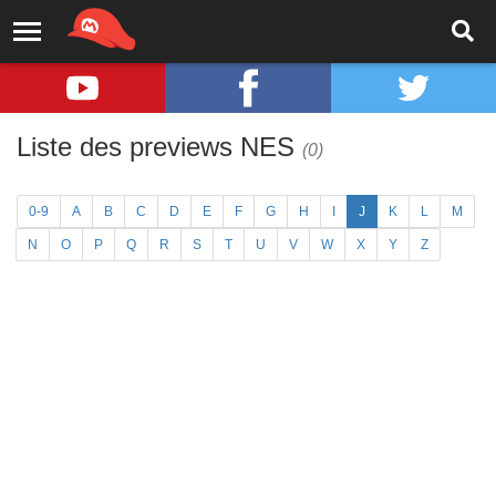
Liste des previews NES
(0)
0-9
A
B
C
D
E
F
G
H
I
J
K
L
M
N
O
P
Q
R
S
T
U
V
W
X
Y
Z