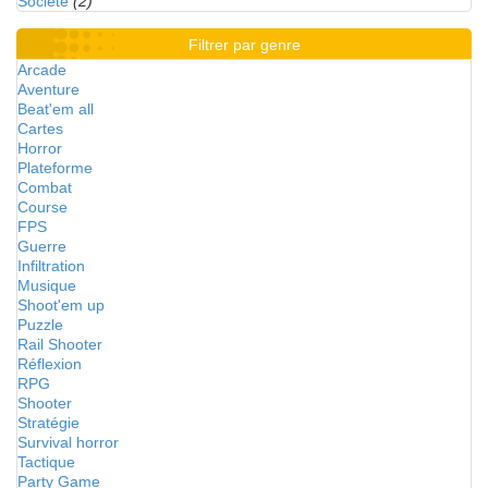
Société
(2)
Filtrer par genre
Arcade
Aventure
Beat'em all
Cartes
Horror
Plateforme
Combat
Course
FPS
Guerre
Infiltration
Musique
Shoot'em up
Puzzle
Rail Shooter
Réflexion
RPG
Shooter
Stratégie
Survival horror
Tactique
Party Game