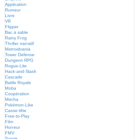
Application
Rumeur
Livre
VR
Flipper
Bac à sable
Rainy Frog
Thriller narratif
Metroidvania
Tower Defense
Dungeon RPG
Rogue-Lite
Hack-and-Slash
Cascade
Battle Royale
Moba
Coopération
Mecha
Pokémon-Like
Casse-tête
Free-to-Play
Film
Horreur
FMV
Survie