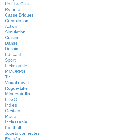
Point & Click
Rythme
Casse Briques
Compilation
Action
Simulation
Cuisine
Danse
Dessin
Educatif
Sport
Inclassable
MMORPG
Tir
Visual novel
Rogue-Like
Minecraft-like
LEGO
Indies
Gestion
Mode
Inclassable
Football
Jouets connectés
Enquête