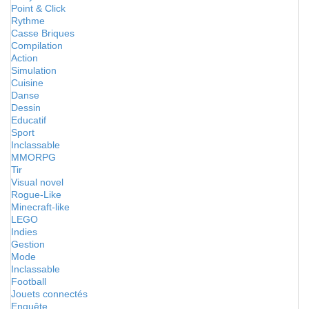
Point & Click
Rythme
Casse Briques
Compilation
Action
Simulation
Cuisine
Danse
Dessin
Educatif
Sport
Inclassable
MMORPG
Tir
Visual novel
Rogue-Like
Minecraft-like
LEGO
Indies
Gestion
Mode
Inclassable
Football
Jouets connectés
Enquête