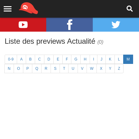
Liste des previews Actualité
(0)
0-9
A
B
C
D
E
F
G
H
I
J
K
L
M
N
O
P
Q
R
S
T
U
V
W
X
Y
Z