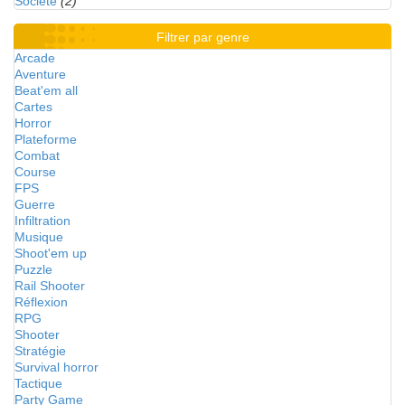
Société
(2)
Filtrer par genre
Arcade
Aventure
Beat'em all
Cartes
Horror
Plateforme
Combat
Course
FPS
Guerre
Infiltration
Musique
Shoot'em up
Puzzle
Rail Shooter
Réflexion
RPG
Shooter
Stratégie
Survival horror
Tactique
Party Game