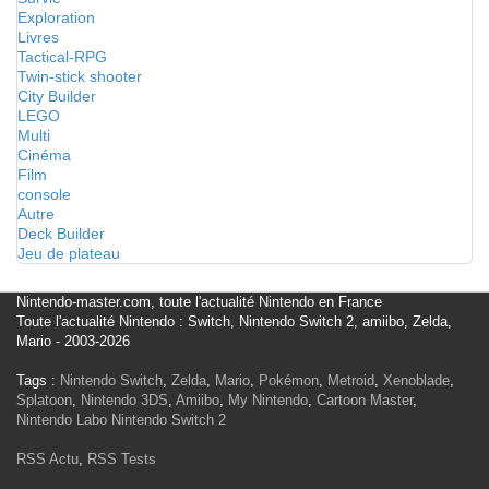
Exploration
Livres
Tactical-RPG
Twin-stick shooter
City Builder
LEGO
Multi
Cinéma
Film
console
Autre
Deck Builder
Jeu de plateau
Nintendo-master.com, toute l'actualité Nintendo en France
Toute l'actualité Nintendo : Switch, Nintendo Switch 2, amiibo, Zelda,
Mario - 2003-2026
Tags :
Nintendo Switch
,
Zelda
,
Mario
,
Pokémon
,
Metroid
,
Xenoblade
,
Splatoon
,
Nintendo 3DS
,
Amiibo
,
My Nintendo
,
Cartoon Master
,
Nintendo Labo
Nintendo Switch 2
RSS Actu
,
RSS Tests