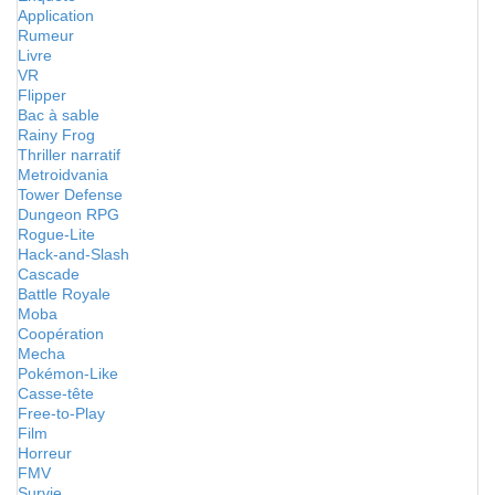
Application
Rumeur
Livre
VR
Flipper
Bac à sable
Rainy Frog
Thriller narratif
Metroidvania
Tower Defense
Dungeon RPG
Rogue-Lite
Hack-and-Slash
Cascade
Battle Royale
Moba
Coopération
Mecha
Pokémon-Like
Casse-tête
Free-to-Play
Film
Horreur
FMV
Survie