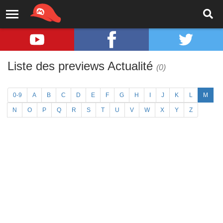
Liste des previews Actualité
(0)
0-9
A
B
C
D
E
F
G
H
I
J
K
L
M
N
O
P
Q
R
S
T
U
V
W
X
Y
Z