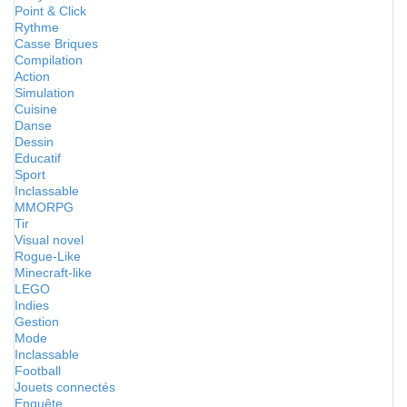
Point & Click
Rythme
Casse Briques
Compilation
Action
Simulation
Cuisine
Danse
Dessin
Educatif
Sport
Inclassable
MMORPG
Tir
Visual novel
Rogue-Like
Minecraft-like
LEGO
Indies
Gestion
Mode
Inclassable
Football
Jouets connectés
Enquête