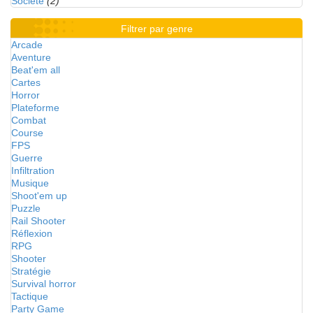
Société
(2)
Filtrer par genre
Arcade
Aventure
Beat'em all
Cartes
Horror
Plateforme
Combat
Course
FPS
Guerre
Infiltration
Musique
Shoot'em up
Puzzle
Rail Shooter
Réflexion
RPG
Shooter
Stratégie
Survival horror
Tactique
Party Game