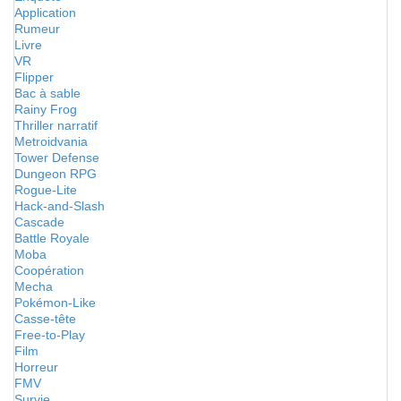
Application
Rumeur
Livre
VR
Flipper
Bac à sable
Rainy Frog
Thriller narratif
Metroidvania
Tower Defense
Dungeon RPG
Rogue-Lite
Hack-and-Slash
Cascade
Battle Royale
Moba
Coopération
Mecha
Pokémon-Like
Casse-tête
Free-to-Play
Film
Horreur
FMV
Survie