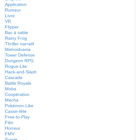
Application
Rumeur
Livre
VR
Flipper
Bac à sable
Rainy Frog
Thriller narratif
Metroidvania
Tower Defense
Dungeon RPG
Rogue-Lite
Hack-and-Slash
Cascade
Battle Royale
Moba
Coopération
Mecha
Pokémon-Like
Casse-tête
Free-to-Play
Film
Horreur
FMV
Survie