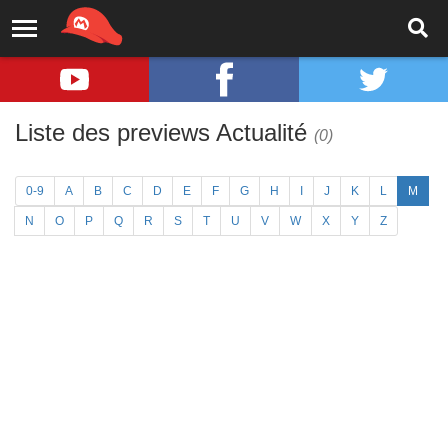
Liste des previews Actualité
(0)
0-9
A
B
C
D
E
F
G
H
I
J
K
L
M
N
O
P
Q
R
S
T
U
V
W
X
Y
Z