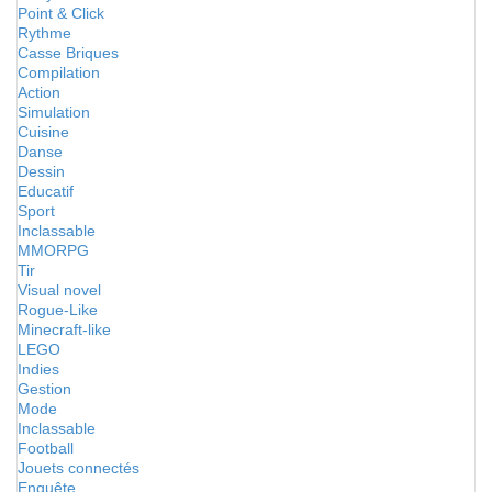
Point & Click
Rythme
Casse Briques
Compilation
Action
Simulation
Cuisine
Danse
Dessin
Educatif
Sport
Inclassable
MMORPG
Tir
Visual novel
Rogue-Like
Minecraft-like
LEGO
Indies
Gestion
Mode
Inclassable
Football
Jouets connectés
Enquête