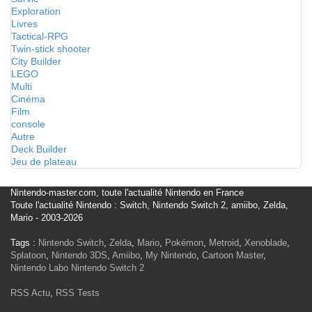
Exploration
Livres
Tactical-RPG
Twin-stick shooter
City Builder
LEGO
Multi
Cinéma
Film
console
Autre
Deck Builder
Jeu de plateau
Nintendo-master.com, toute l'actualité Nintendo en France
Toute l'actualité Nintendo : Switch, Nintendo Switch 2, amiibo, Zelda,
Mario - 2003-2026
Tags :
Nintendo Switch
,
Zelda
,
Mario
,
Pokémon
,
Metroid
,
Xenoblade
,
Splatoon
,
Nintendo 3DS
,
Amiibo
,
My Nintendo
,
Cartoon Master
,
Nintendo Labo
Nintendo Switch 2
RSS Actu
,
RSS Tests