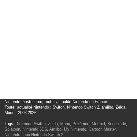
Nintendo-master.com, toute l'actualité Nintendo en France
Toute l'actualité Nintendo : Switch, Nintendo Switch 2, amiibo, Zelda,
Mario - 2003-2026
Tags :
Nintendo Switch
,
Zelda
,
Mario
,
Pokémon
,
Metroid
,
Xenoblade
,
Splatoon
,
Nintendo 3DS
,
Amiibo
,
My Nintendo
,
Cartoon Master
,
Nintendo Labo
Nintendo Switch 2