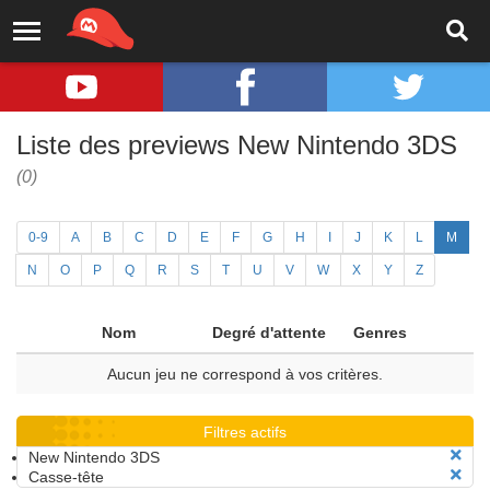
Liste des previews New Nintendo 3DS
(0)
0-9
A
B
C
D
E
F
G
H
I
J
K
L
M
N
O
P
Q
R
S
T
U
V
W
X
Y
Z
Nom
Degré d'attente
Genres
Aucun jeu ne correspond à vos critères.
Filtres actifs
New Nintendo 3DS
Casse-tête