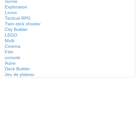
Survie
Exploration
Livres
Tactical-RPG
Twin-stick shooter
City Builder
LEGO
Multi
Cinéma
Film
console
Autre
Deck Builder
Jeu de plateau