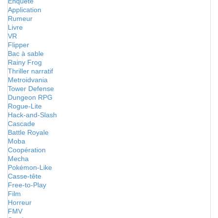
Enquête
Application
Rumeur
Livre
VR
Flipper
Bac à sable
Rainy Frog
Thriller narratif
Metroidvania
Tower Defense
Dungeon RPG
Rogue-Lite
Hack-and-Slash
Cascade
Battle Royale
Moba
Coopération
Mecha
Pokémon-Like
Casse-tête
Free-to-Play
Film
Horreur
FMV