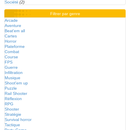
Société
(2)
Filtrer par genre
Arcade
Aventure
Beat'em all
Cartes
Horror
Plateforme
Combat
Course
FPS
Guerre
Infiltration
Musique
Shoot'em up
Puzzle
Rail Shooter
Réflexion
RPG
Shooter
Stratégie
Survival horror
Tactique