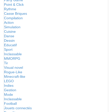
Party Game
Point & Click
Rythme
Casse Briques
Compilation
Action
Simulation
Cuisine
Danse
Dessin
Educatif
Sport
Inclassable
MMORPG
Tir
Visual novel
Rogue-Like
Minecraft-like
LEGO
Indies
Gestion
Mode
Inclassable
Football
Jouets connectés